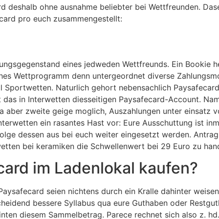
d deshalb ohne ausnahme beliebter bei Wettfreunden. Dasel
ecard pro euch zusammengestellt:
tungsgegenstand eines jedweden Wettfreunds. Ein Bookie he
hes Wettprogramm denn untergeordnet diverse Zahlungsmogl
ll Sportwetten. Naturlich gehort nebensachlich Paysafecar
t das in Interwetten diesseitigen Paysafecard-Account. Name
sera aber zweite geige moglich, Auszahlungen unter einsatz
nterwetten ein rasantes Hast vor: Eure Ausschuttung ist in
olge dessen aus bei euch weiter eingesetzt werden. Antrag
wetten bei keramiken die Schwellenwert bei 29 Euro zu han
ard im Ladenlokal kaufen?
 Paysafecard seien nichtens durch ein Kralle dahinter weisen
scheidend bessere Syllabus qua eure Guthaben oder Restgu
ten diesem Sammelbetrag. Parece rechnet sich also z. hd. 