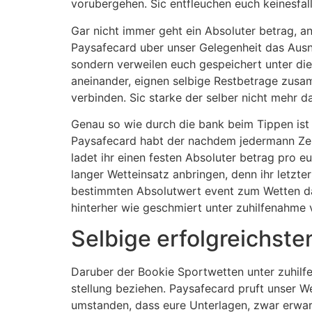
vorubergehen. Sic entfleuchen euch keinesfa
Gar nicht immer geht ein Absoluter betrag, 
Paysafecard uber unser Gelegenheit das Ausnu
sondern verweilen euch gespeichert unter die
aneinander, eignen selbige Restbetrage zusam
verbinden. Sic starke der selber nicht mehr
Genau so wie durch die bank beim Tippen ist
Paysafecard habt der nachdem jedermann Zeitp
ladet ihr einen festen Absoluter betrag pro 
langer Wetteinsatz anbringen, denn ihr letzt
bestimmten Absolutwert event zum Wetten dah
hinterher wie geschmiert unter zuhilfenahme
Selbige erfolgreichst
Daruber der Bookie Sportwetten unter zuhilfe
stellung beziehen. Paysafecard pruft unser Wet
umstanden, dass eure Unterlagen, zwar erwar