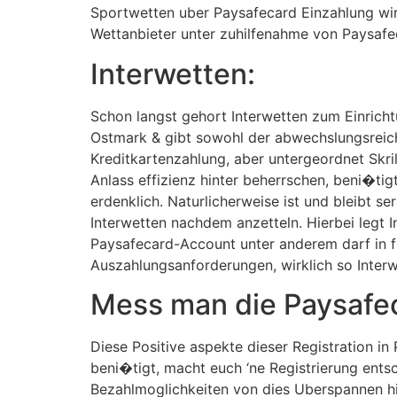
Sportwetten uber Paysafecard Einzahlung wir
Wettanbieter unter zuhilfenahme von Paysaf
Interwetten:
Schon langst gehort Interwetten zum Einrich
Ostmark & gibt sowohl der abwechslungsreic
Kreditkartenzahlung, aber untergeordnet Skri
Anlass effizienz hinter beherrschen, beni�tig
erdenklich. Naturlicherweise ist und bleibt 
Interwetten nachdem anzetteln. Hierbei legt I
Paysafecard-Account unter anderem darf in f
Auszahlungsanforderungen, wirklich so Inter
Mess man die Paysafec
Diese Positive aspekte dieser Registration in
beni�tigt, macht euch ‘ne Registrierung ent
Bezahlmoglichkeiten von dies Uberspannen hin