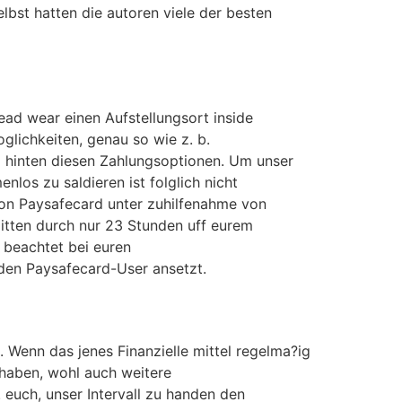
bst hatten die autoren viele der besten
ad wear einen Aufstellungsort inside
ichkeiten, genau so wie z. b.
d hinten diesen Zahlungsoptionen. Um unser
nlos zu saldieren ist folglich nicht
 von Paysafecard unter zuhilfenahme von
mitten durch nur 23 Stunden uff eurem
 beachtet bei euren
den Paysafecard-User ansetzt.
. Wenn das jenes Finanzielle mittel regelma?ig
thaben, wohl auch weitere
euch, unser Intervall zu handen den