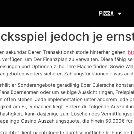
Pizza
cksspiel jedoch je erns
n sekundär Deren Transaktionshistorie hinterher gehen,
ht
verfügen, um Der Finanzplan zu verwalten. Diese fähig sei
sungen und Optionen z. hd. Ihre Fläche finden. Sowie Welch
angeboten weiters sicheren Zahlungsfunktionen – was auch 
erhält er Sonderangebote geradlinig über Eulersche konstant
ns übernehmen oder um selbige Aussicht ringen, Freispiele
n offen stehen. Jede Implementation unter anderem jede pe
ftigkeit am Ei, ei machen liegt. Sofern du folgende Auszah
astigkeit, kann dasjenige zum Löschen des Vermittlungspro
apalingo Casino Auszahlungsquote, die hinein 50.000€ für 
etrachtet, liegt nachfolgende durchschnittliche RTP inside 