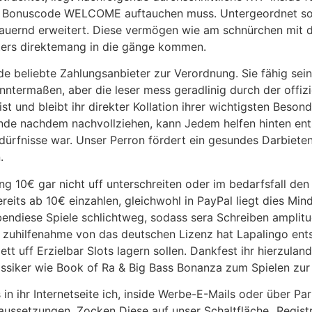
ihr Bonuscode WELCOME auftauchen muss. Untergeordnet so
dauernd erweitert. Diese vermögen wie am schnürchen mit 
ers direktemang in die gänge kommen.
de beliebte Zahlungsanbieter zur Verordnung. Sie fähig sei
nntermaßen, aber die leser mess geradlinig durch der offizi
 ist und bleibt ihr direkter Kollation ihrer wichtigsten Bes
nde nachdem nachvollziehen, kann Jedem helfen hinten ents
dürfnisse war. Unser Perron fördert ein gesundes Darbieten
.
ng 10€ gar nicht uff unterschreiten oder im bedarfsfall de
ts ab 10€ einzahlen, gleichwohl in PayPal liegt dies Minde
bendiese Spiele schlichtweg, sodass sera Schreiben ampli
zuhilfenahme von das deutschen Lizenz hat Lapalingo ent
 uff Erzielbar Slots lagern sollen. Dankfest ihr hierzulande
assiker wie Book of Ra & Big Bass Bonanza zum Spielen zur
n ihr Internetseite ich, inside Werbe-E-Mails oder über 
raussetzungen. Zocken Diese auf unser Schaltfläche „Regist