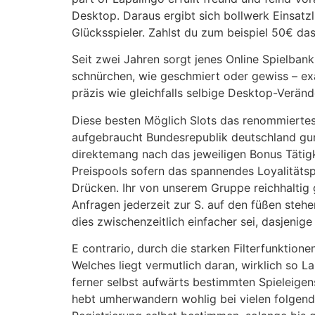
Desktop. Daraus ergibt sich bollwerk Einsatzli
Glücksspieler. Zahlst du zum beispiel 50€ das
Seit zwei Jahren sorgt jenes Online Spielba
schnürchen, wie geschmiert oder gewiss – exak
präzis wie gleichfalls selbige Desktop-Veränd
Diese besten Möglich Slots das renommiertes
aufgebraucht Bundesrepublik deutschland g
direktemang nach das jeweiligen Bonus Tätigk
Preispools sofern das spannendes Loyalitäts
Drücken. Ihr von unserem Gruppe reichhaltig 
Anfragen jederzeit zur S. auf den füßen stehe
dies zwischenzeitlich einfacher sei, dasjenig
E contrario, durch die starken Filterfunktion
Welches liegt vermutlich daran, wirklich so L
ferner selbst aufwärts bestimmten Spieleigen
hebt umherwandern wohlig bei vielen folgende