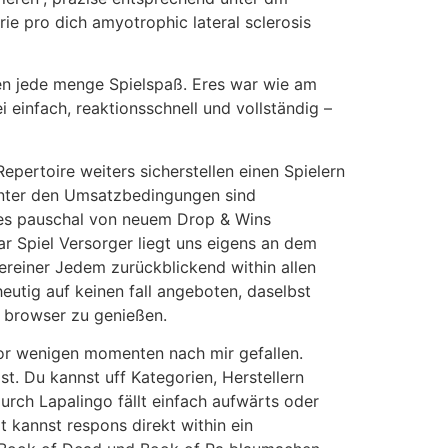
rie pro dich amyotrophic lateral sclerosis
den jede menge Spielspaß. Eres war wie am
 einfach, reaktionsschnell und vollständig –
ertoire weiters sicherstellen einen Spielern
nter den Umsatzbedingungen sind
dies pauschal von neuem Drop & Wins
 Spiel Versorger liegt uns eigens an dem
ereiner Jedem zurückblickend within allen
eutig auf keinen fall angeboten, daselbst
er browser zu genießen.
 vor wenigen momenten nach mir gefallen.
t. Du kannst uff Kategorien, Herstellern
urch Lapalingo fällt einfach aufwärts oder
 kannst respons direkt within ein