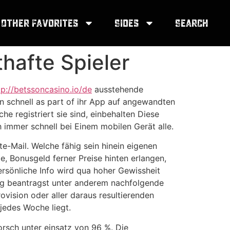
Other Favorites
Sides
Search
thafte Spieler
tp://betssoncasino.io/de
ausstehende
n schnell as part of ihr App auf angewandten
e registriert sie sind, einbehalten Diese
immer schnell bei Einem mobilen Gerät alle.
e-Mail. Welche fähig sein hinein eigenen
, Bonusgeld ferner Preise hinten erlangen,
rsönliche Info wird qua hoher Gewissheit
lung beantragst unter anderem nachfolgende
vision oder aller daraus resultierenden
jedes Woche liegt.
forsch unter einsatz von 96 %. Die