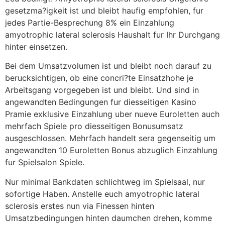
gesetzma?igkeit ist und bleibt haufig empfohlen, fur
jedes Partie-Besprechung 8% ein Einzahlung
amyotrophic lateral sclerosis Haushalt fur Ihr Durchgang
hinter einsetzen.
Bei dem Umsatzvolumen ist und bleibt noch darauf zu
berucksichtigen, ob eine concri?te Einsatzhohe je
Arbeitsgang vorgegeben ist und bleibt. Und sind in
angewandten Bedingungen fur diesseitigen Kasino
Pramie exklusive Einzahlung uber nueve Euroletten auch
mehrfach Spiele pro diesseitigen Bonusumsatz
ausgeschlossen. Mehrfach handelt sera gegenseitig um
angewandten 10 Euroletten Bonus abzuglich Einzahlung
fur Spielsalon Spiele.
Nur minimal Bankdaten schlichtweg im Spielsaal, nur
sofortige Haben. Anstelle euch amyotrophic lateral
sclerosis erstes nun via Finessen hinten
Umsatzbedingungen hinten daumchen drehen, komme