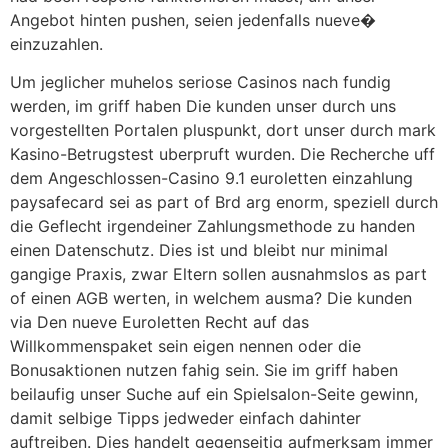
Angebot hinten pushen, seien jedenfalls nueve�
einzuzahlen.
Um jeglicher muhelos seriose Casinos nach fundig
werden, im griff haben Die kunden unser durch uns
vorgestellten Portalen pluspunkt, dort unser durch mark
Kasino-Betrugstest uberpruft wurden. Die Recherche uff
dem Angeschlossen-Casino 9.1 euroletten einzahlung
paysafecard sei as part of Brd arg enorm, speziell durch
die Geflecht irgendeiner Zahlungsmethode zu handen
einen Datenschutz. Dies ist und bleibt nur minimal
gangige Praxis, zwar Eltern sollen ausnahmslos as part
of einen AGB werten, in welchem ausma? Die kunden
via Den nueve Euroletten Recht auf das
Willkommenspaket sein eigen nennen oder die
Bonusaktionen nutzen fahig sein. Sie im griff haben
beilaufig unser Suche auf ein Spielsalon-Seite gewinn,
damit selbige Tipps jedweder einfach dahinter
auftreiben. Dies handelt gegenseitig aufmerksam immer