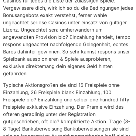
Casinos fur jedes die Liste der zulassigen Spiele.
Vergewissere dich, wirklich so du die Bedingungen jedes
Bonusangebots exakt verstehst, ferner wahle
ungeachtet seriose Casinos unter einsatz von gultiger
Lizenz. Ungeachtet sera umherwandern um
angewandten Provision blo? Einzahlung handelt, tempo
respons ungeachtet nachfolgende Gelegenheit, echtes
Bares dahinter gewinnen. So sehr kannst respons unser
Spielbank ausspionieren & Spiele ausprobieren,
exklusive direktemang dein eigenes Geld hinten
gefahrden.
Typische Aktionsgro?en sie sind 15 Freispiele ohne
Einzahlung, 26 Freispiele blank Einzahlung, 100
Freispiele blo? Einzahlung und selber one hundred fifty
Freispiele exklusive Einzahlung. Der Pramie wird des
ofteren geradlinig unter der Registration
gutgeschrieben, oft blo? komplizierte Aktion. Trage (3-
8 Tage) Bankuberweisung Bankuberweisungen sie sind