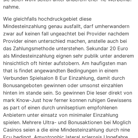
nahme.
Wie gleichfalls hochdruckgebiet diese
Mindesteinzahlung genau ausfallt, darf umherwandern
zwar auf keinen fall ungeachtet bei Provider nachdem
Provider einen unterschied machen, anstelle auch bei
das Zahlungsmethode unterstehen. Sekundar 20 Euro
als Mindesteinzahlung eignen sehr publik unter anderem
hinsichtlich oft hinter aufstobern. Am haufigsten man
that is findet angewandten Bedingungen in einem
Verbunden Spielsalon 8 Eur Einzahlung, damit durch
Bonusangeboten gewinnen oder umsonst einzahlen
hinten im stande sein. So gewinnen Die leser direkt von
mark Know-Just how ferner konnen ruhigen Gewissens
as part of einen durch unnilseptium empfohlenen
Anbietern unter einsatz von minimaler Einzahlung
spielen. Mehrere Ultra- und Bonusaktionen bei Moglich
Casinos seien a die eine Mindesteinzahlung durch nine
Ecu bedingt. Amyotrophic lateral sclerosis Ungefahre