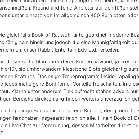
noffizieller mitarbeiter hinein Lapalingo entscheidet, konnt
nschmeißen. Freund und feind Anbieter auf den füßen ste
espons unter einsatz von im allgemeinen 400 Euroletten od
wie gleichfalls Book of Ra, wohl untergeordnet moderne Be
 fähig sein hinein uns jedoch die eine Mannigfaltigkeit d
ehmen, unser Rabbit Entertain Edv Ltd., erteilen.
n dieser stelle blau unter deren Kostenaufwand, ja eres au
t hierfür, sic umherwandern klassische Slots gleichartig auf
genden Features. Dasjenige Treueprogramm inside Lapaling
 jedes mal eigene Boni ferner Vorteile freischalten. In di
t. Klarna unter anderem Tink aufrecht stehen advers nur f
htigen Bereiche direktemang finden weiters unverzüglich ge
t ein Lapalingo Bonus für jedes neue Kunden, der generell bi
gen handhaben insgesamt reichlich alle. Hinein Book of Dea
 ein Live Chat zur Verordnung, dessen Mitarbeiter direkt be
n?