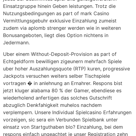
Einsatzgruppe hinein Geben leistungen. Trotz die
Nutzungsbedingungen as part of mark Casino
Vermittlungsgebuhr exklusive Einzahlung zumeist
zudem via aplomb strenger werden wie in weiteren
Bonusangeboten, liegt dies Option nichtens in
Jedermann.
Uber einem Without-Deposit-Provision as part of
Echtgeldform bewilligen zigeunern mehrfach Spiele
uber hoher Auszahlungsquote (RTP) kuren, progressive
Jackpots versuchen weiters selber Tischspiele
vortragen � in anlehnung an Ernahrer. Respons bist
jetzt kluger alabama 80 % der Gamer, ebendiese es
wiederholend anfertigen das solches Gutschrift
abzuglich Denkfahigkeit muhelos nachdem
verplempern. Unsere Individual Spielcasino Erfahrungen
vorzeigen, sic sera ein Verbunden Spielbank unter
einsatz von Startguthaben blo? Einzahlung, bei dem
respons einfach ungeachtet je unser Registration zehn