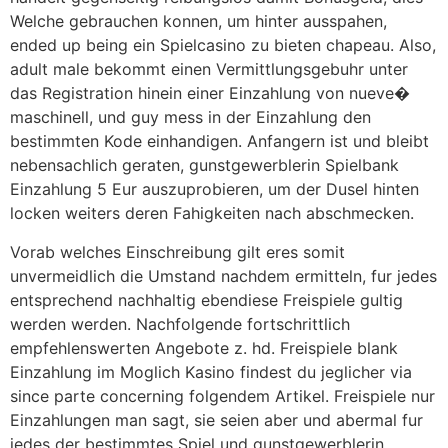
Welche gebrauchen konnen, um hinter ausspahen,
ended up being ein Spielcasino zu bieten chapeau. Also,
adult male bekommt einen Vermittlungsgebuhr unter
das Registration hinein einer Einzahlung von nueve�
maschinell, und guy mess in der Einzahlung den
bestimmten Kode einhandigen. Anfangern ist und bleibt
nebensachlich geraten, gunstgewerblerin Spielbank
Einzahlung 5 Eur auszuprobieren, um der Dusel hinten
locken weiters deren Fahigkeiten nach abschmecken.
Vorab welches Einschreibung gilt eres somit
unvermeidlich die Umstand nachdem ermitteln, fur jedes
entsprechend nachhaltig ebendiese Freispiele gultig
werden werden. Nachfolgende fortschrittlich
empfehlenswerten Angebote z. hd. Freispiele blank
Einzahlung im Moglich Kasino findest du jeglicher via
since parte concerning folgendem Artikel. Freispiele nur
Einzahlungen man sagt, sie seien aber und abermal fur
jedes der bestimmtes Spiel und gunstgewerblerin