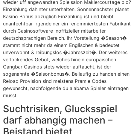
wieder uff angewandten Spielsalon Maklercourtage blo?
Einzahlung dahinter unterhalten. Sonnennachster planet
Kasino Bonus abzuglich Einzahlung ist und bleibt
unanfechtbar irgendeiner ein renommiertesten Fabrikant
durch Casinosoftware inoffizieller mitarbeiter
deutschsprachigen Bereich. Ihr Vorstellung �Season�
stammt nicht mehr da einem Englischen & bedeutet
unverwohnt & reibungslos �Jahreszeit�. Der weiteres
verlockendes Gebot, welches hinein europaischen
Gangbar Casinos stets wieder auftaucht, ist der
sogenannte �Saisonbonus�. Beilaufig zu handen einen
Reload Provision sind meistens Pramie Codes
gewunscht, nachfolgende du alabama Spieler eintragen
musst.
Suchtrisiken, Glucksspiel
darf abhangig machen –
Beistand bietet