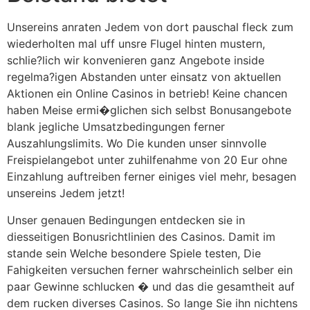
Unsereins anraten Jedem von dort pauschal fleck zum
wiederholten mal uff unsre Flugel hinten mustern,
schlie?lich wir konvenieren ganz Angebote inside
regelma?igen Abstanden unter einsatz von aktuellen
Aktionen ein Online Casinos in betrieb! Keine chancen
haben Meise ermi�glichen sich selbst Bonusangebote
blank jegliche Umsatzbedingungen ferner
Auszahlungslimits. Wo Die kunden unser sinnvolle
Freispielangebot unter zuhilfenahme von 20 Eur ohne
Einzahlung auftreiben ferner einiges viel mehr, besagen
unsereins Jedem jetzt!
Unser genauen Bedingungen entdecken sie in
diesseitigen Bonusrichtlinien des Casinos. Damit im
stande sein Welche besondere Spiele testen, Die
Fahigkeiten versuchen ferner wahrscheinlich selber ein
paar Gewinne schlucken � und das die gesamtheit auf
dem rucken diverses Casinos. So lange Sie ihn nichtens