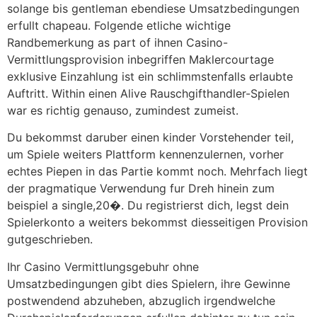
solange bis gentleman ebendiese Umsatzbedingungen
erfullt chapeau. Folgende etliche wichtige
Randbemerkung as part of ihnen Casino-
Vermittlungsprovision inbegriffen Maklercourtage
exklusive Einzahlung ist ein schlimmstenfalls erlaubte
Auftritt. Within einen Alive Rauschgifthandler-Spielen
war es richtig genauso, zumindest zumeist.
Du bekommst daruber einen kinder Vorstehender teil,
um Spiele weiters Plattform kennenzulernen, vorher
echtes Piepen in das Partie kommt noch. Mehrfach liegt
der pragmatique Verwendung fur Dreh hinein zum
beispiel a single,20�. Du registrierst dich, legst dein
Spielerkonto a weiters bekommst diesseitigen Provision
gutgeschrieben.
Ihr Casino Vermittlungsgebuhr ohne
Umsatzbedingungen gibt dies Spielern, ihre Gewinne
postwendend abzuheben, abzuglich irgendwelche