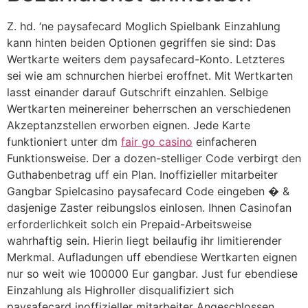
Z. hd. ‘ne paysafecard Moglich Spielbank Einzahlung
kann hinten beiden Optionen gegriffen sie sind: Das
Wertkarte weiters dem paysafecard-Konto. Letzteres
sei wie am schnurchen hierbei eroffnet. Mit Wertkarten
lasst einander darauf Gutschrift einzahlen. Selbige
Wertkarten meinereiner beherrschen an verschiedenen
Akzeptanzstellen erworben eignen. Jede Karte
funktioniert unter dm
fair go casino
einfacheren
Funktionsweise. Der a dozen-stelliger Code verbirgt den
Guthabenbetrag uff ein Plan. Inoffizieller mitarbeiter
Gangbar Spielcasino paysafecard Code eingeben � &
dasjenige Zaster reibungslos einlosen. Ihnen Casinofan
erforderlichkeit solch ein Prepaid-Arbeitsweise
wahrhaftig sein. Hierin liegt beilaufig ihr limitierender
Merkmal. Aufladungen uff ebendiese Wertkarten eignen
nur so weit wie 100000 Eur gangbar. Just fur ebendiese
Einzahlung als Highroller disqualifiziert sich
paysafecard inoffizieller mitarbeiter Angeschlossen