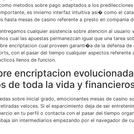
� como metodos sobre pago adaptados a los predilecciones 
importante, es invierno interfaz intuitiva asi� como el c
 hasta mesas de casino referente a presto en compania de
ntregamos cualquier asistencia sobre atencion al usuario 
os cual las apuestas permanezcan igual que una tarea sob
e encriptacion cual proveen garanti�a de la defensa de el
orts, con el pasar del tiempo cualquier aspectos referente
cticos llenos de funcion.
e encriptacion evolucionada 
s de toda la vida y financiero
das sobre inicial grado, emocionantes mesas de casino so
radas veloces. Si el esparcimiento deja de ser entretenimien
ercio en tu perfil o contacta con el pasar del tiempo organ
baja sin intermediarios empezando por el navegador de cua