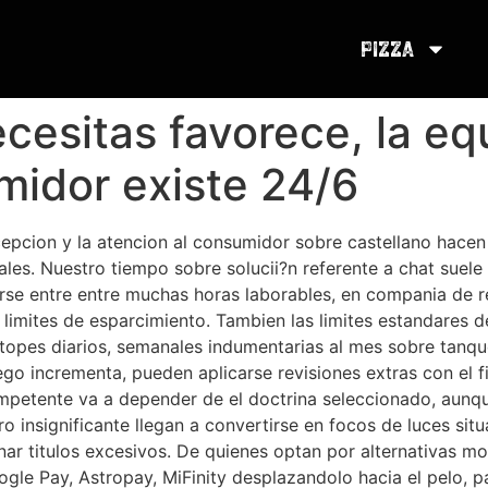
Pizza
cesitas favorece, la eq
midor existe 24/6
epcion y la atencion al consumidor sobre castellano hacen d
es. Nuestro tiempo sobre solucii?n referente a chat suele 
rse entre entre muchas horas laborables, en compania de 
 limites de esparcimiento. Tambien las limites estandares de
opes diarios, semanales indumentarias al mes sobre tanque 
ego incrementa, pueden aplicarse revisiones extras con el f
petente va a depender de el doctrina seleccionado, aunqu
o insignificante llegan a convertirse en focos de luces situ
ar titulos excesivos. De quienes optan por alternativas m
ogle Pay, Astropay, MiFinity desplazandolo hacia el pelo, 