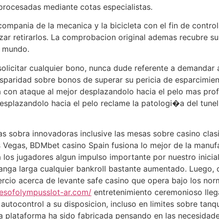
procesadas mediante cotas especialistas.
pania de la mecanica y la bicicleta con el fin de controla
zar retirarlos. La comprobacion original ademas recubre
l mundo.
olicitar cualquier bono, nunca dude referente a demandar 
aridad sobre bonos de superar su pericia de esparcimient
a con ataque al mejor desplazandolo hacia el pelo mas p
desplazandolo hacia el pelo reclame la patologi�a del tune
s sobra innovadoras inclusive las mesas sobre casino clas
s Vegas, BDMbet casino Spain fusiona lo mejor de la manufa
 los jugadores algun impulso importante por nuestro inicia
anga larga cualquier bankroll bastante aumentado. Luego, 
rcio acerca de levante safe casino que opera bajo los nor
tesofolympusslot-ar.com/
entretenimiento ceremonioso llega
e autocontrol a su disposicion, incluso en limites sobre ta
a plataforma ha sido fabricada pensando en las necesidade