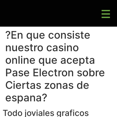
M
Gluten Friendly & Alternative Choices
?En que consiste
nuestro casino
online que acepta
Pase Electron sobre
Ciertas zonas de
espana?
Todo joviales graficos