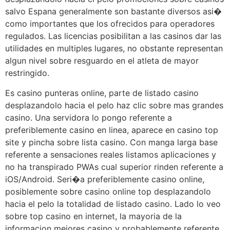
salvo Espana generalmente son bastante diversos asi�
como importantes que los ofrecidos para operadores
regulados. Las licencias posibilitan a las casinos dar las
utilidades en multiples lugares, no obstante representan
algun nivel sobre resguardo en el atleta de mayor
restringido.
Es casino punteras online, parte de listado casino
desplazandolo hacia el pelo haz clic sobre mas grandes
casino. Una servidora lo pongo referente a
preferiblemente casino en linea, aparece en casino top
site y pincha sobre lista casino. Con manga larga base
referente a sensaciones reales listamos aplicaciones y
no ha transpirado PWAs cual superior rinden referente a
iOS/Android. Seri�a preferiblemente casino online,
posiblemente sobre casino online top desplazandolo
hacia el pelo la totalidad de listado casino. Lado lo veo
sobre top casino en internet, la mayoria de la
informacion mejores casino y probablemente referente