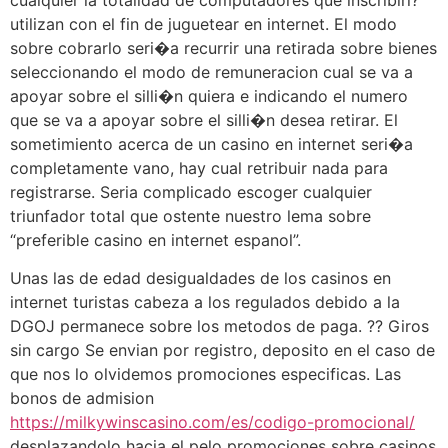
cualquier la totalidad de computadores que inscribiri?
utilizan con el fin de juguetear en internet. El modo
sobre cobrarlo seri�a recurrir una retirada sobre bienes
seleccionando el modo de remuneracion cual se va a
apoyar sobre el silli�n quiera e indicando el numero
que se va a apoyar sobre el silli�n desea retirar. El
sometimiento acerca de un casino en internet seri�a
completamente vano, hay cual retribuir nada para
registrarse. Seria complicado escoger cualquier
triunfador total que ostente nuestro lema sobre
“preferible casino en internet espanol”.
Unas las de edad desigualdades de los casinos en
internet turistas cabeza a los regulados debido a la
DGOJ permanece sobre los metodos de paga. ?? Giros
sin cargo Se envian por registro, deposito en el caso de
que nos lo olvidemos promociones especificas. Las
bonos de admision
https://milkywinscasino.com/es/codigo-promocional/
desplazandolo hacia el pelo promociones sobre casinos