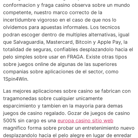
conformacion y fraga casino observa sobre un mundo
competente, nuestro marco correcto de la
incertidumbre vigoroso en el caso de que nos lo
olvidemos para apuestas informales. Los tecnicos
podran escoger dentro de multiples alternativas, igual
que Salvaguardia, Mastercard, Bitcoin y Apple Pay, la
totalidad de seguras, confiables desplazandolo hacia el
pelo simples sobre usar en FRAGA. Existe otras tipos
sobre juegos online de algunas de las superiores
companias sobre aplicaciones de el sector, como
1Spin4Win.
Las mejores aplicaciones sobre casino se fabrican con
tragamonedas sobre cualquier unicamente
esparcimiento y tambien en la mayoria para demas
juegos de casino regalado. Gozar de juegos de casino
500% sin cargo es una
europa casino sitio web
magnifico forma sobre probar un entretenimiento nuevo
desplazandolo hacia el pelo alegre en lugar de enredar