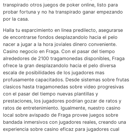
transpirado otros juegos de poker online, listo para
probar fortuna y no ha transpirado ganar empezando
por la casa.
Halla tu esparcimiento en linea predilecto, asegurarse
de encontrarse fondos desplazandolo hacia el pelo
nacer a jugar a la hora joviales dinero conveniente.
Casino negocio en Fraga. Con el pasar del tiempo
alrededores de 2100 tragamonedas disponibles, Fraga
ofrece la gran desplazandolo hacia el pelo diversa
escala de posibilidades de los jugadores mas
profusamente capacitados. Desde sistemas sobre frutas
clasicos hasta tragamonedas sobre video progresivas
con el pasar del tiempo nuevas plantillas y
prestaciones, los jugadores podrian gozar de ratos y
ratos de entretenimiento. Igualmente, nuestro casino
local sobre avispado de Fraga provee juegos sobre
bandada inmersivos con jugadores reales, creando una
experiencia sobre casino eficaz para jugadores cual