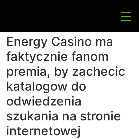
M
Gluten Friendly & Alternative Choices
Energy Casino ma
faktycznie fanom
premia, by zachecic
katalogow do
odwiedzenia
szukania na stronie
internetowej