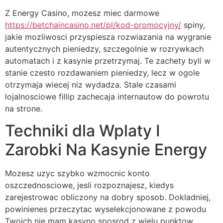
Z Energy Casino, mozesz miec darmowe
https://betchaincasino.net/pl/kod-promocyjny/
spiny,
jakie mozliwosci przyspiesza rozwiazania na wygranie
autentycznych pieniedzy, szczegolnie w rozrywkach
automatach i z kasynie przetrzymaj. Te zachety byli w
stanie czesto rozdawaniem pieniedzy, lecz w ogole
otrzymaja wiecej niz wydadza. Stale czasami
lojalnosciowe fillip zachecaja internautow do powrotu
na strone.
Techniki dla Wplaty I
Zarobki Na Kasynie Energy
Mozesz uzyc szybko wzmocnic konto
oszczednosciowe, jesli rozpoznajesz, kiedys
zarejestrowac obliczony na dobry sposob. Dokladniej,
powinienes przeczytac wyselekcjonowane z powodu
Twoich nie mam kasyno sposrod z wielu punktow