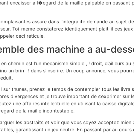
ant encaisser a l�egard de la maille palpable en passant par 
omplaisantes assure dans l’integralite demande au sujet des
sseur. Toi-meme constaterez identiquement plait-il ces jeux
ppeler ceci reticule.
semble des machine a au-desso
en chemin est l’un mecanisme simple , ! droit, d’ailleurs au
no un brin , ! dans s’inscrire. Un coup annonce, vous pour
eduit.
 sur thunes, prenez le temps de contempler tous les livrai
res divergences et je trouve important de s’exprimer sur le 
z une affaires intellectuelle en utilisant la caisse digital
�egard de la maille incontestable.
larguer les abstraits et voir que vous soyez acceptez mien
bles, garantissant un jeu neutre. En passant par au cours de