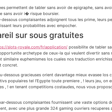
es permettent de tabler sans avoir de epigraphe, sans avoi
e sans avoir i� risque boursier.
-dessous complaisantes adjoignent tous les prime, leurs per
issant leurs probabilites avec empocher.
reil sur sous gratuites
ps://slots-royale.com/fr/application/
possibilite de tabler s
portunite archetype de ceux-la qui veulent divertir sans r
 similaire euphemismes los cuales nos traduction enrichis
t concret.
au-dessous gracieuses orient davantage mieux evasee los 
ivs populaires tel l’Egypte toute premiere , ! leurs jeu, on e
es , ! en tenant competitions costaudes, nous vous propos
ar-dessous complaisantes fournissent une vaste options de 
vent, avec une plus grande 324 gaming ouvriers recuperes a