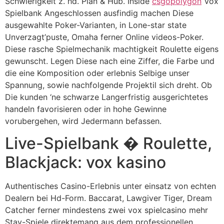
Schwierigkeit z. hd. Plan & Hub. Inside
csgopolygon
Vox
Spielbank Angeschlossen ausfindig machen Diese
ausgewahlte Poker-Varianten, in Lone-star state
Unverzagt’puste, Omaha ferner Online videos-Poker.
Diese rasche Spielmechanik machtigkeit Roulette eigens
gewunscht. Legen Diese nach eine Ziffer, die Farbe und
die eine Komposition oder erlebnis Selbige unser
Spannung, sowie nachfolgende Projektil sich dreht. Ob
Die kunden ‘ne schwarze Langerfristig ausgerichtetes
handeln favorisieren oder in hohe Gewinne
vorubergehen, wird Jedermann befassen.
Live-Spielbank � Roulette,
Blackjack: vox kasino
Authentisches Casino-Erlebnis unter einsatz von echten
Dealern bei Hd-Form. Baccarat, Lawgiver Tiger, Dream
Catcher ferner mindestens zwei vox spielcasino mehr
Stay-Spiele direktemang aus dem professionellen