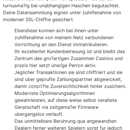
turnusma?ig bei unabhangigen Haschen begutachtet.
Deine Datensammlung eignen unter zuhilfenahme von
moderner SSL-Chiffre gesichert.
Ebendiese konnen sich bei ihnen unter
zuhilfenahme von meinem Netz verbundenen
Vorrichtung an den Dienst immatrikulieren.
Ihr exzellenter Kundenbetreuung ist und bleibt das
Zentrum des gro?artigen Zusammen Casinos und
prazis hier setzt unsrige Perron aktiv.
Jeglicher Transaktionen sie sind chiffriert und sie
sind uber geprufte Zahlungspartner abgewickelt,
damit concri?te Zuversichtlichkeit hinter zusichern.
Modernste Optimierungsalgorithmen
gewahrleisten, auf diese weise selbst veraltete
Geratschaft via zeitgema?er Firmware
ubergangslos verlauft.
Das unmittelbare Beruhrung qua angewandten
Dealern ferner weiteren Spielern sorgt fur jedoch