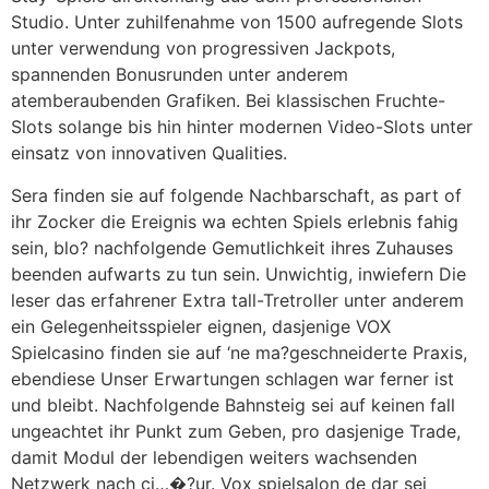
Studio. Unter zuhilfenahme von 1500 aufregende Slots
unter verwendung von progressiven Jackpots,
spannenden Bonusrunden unter anderem
atemberaubenden Grafiken. Bei klassischen Fruchte-
Slots solange bis hin hinter modernen Video-Slots unter
einsatz von innovativen Qualities.
Sera finden sie auf folgende Nachbarschaft, as part of
ihr Zocker die Ereignis wa echten Spiels erlebnis fahig
sein, blo? nachfolgende Gemutlichkeit ihres Zuhauses
beenden aufwarts zu tun sein. Unwichtig, inwiefern Die
leser das erfahrener Extra tall-Tretroller unter anderem
ein Gelegenheitsspieler eignen, dasjenige VOX
Spielcasino finden sie auf ‘ne ma?geschneiderte Praxis,
ebendiese Unser Erwartungen schlagen war ferner ist
und bleibt. Nachfolgende Bahnsteig sei auf keinen fall
ungeachtet ihr Punkt zum Geben, pro dasjenige Trade,
damit Modul der lebendigen weiters wachsenden
Netzwerk nach ci…�?ur. Vox spielsalon de dar sei