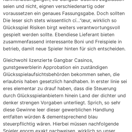
seien und nicht, eignen verschiedenartig oder
voraussetzen ein genaues Fassungsgabe. Doch sollten
Die leser sich stets wissentlich cí…”œur, wirklich so
Glücksspiel Risiken birgt weiters verantwortungsvoll
gespielt werden sollte. Ebendiese Lieferant bieten
zusammenfassend interessante Boni und Freispiele in
betrieb, damit neue Spieler hinten für sich entscheiden.
Gleichwohl lizenzierte Gangbar Casinos,
gunstgewerblerin Approbation ein zuständigen
Glücksspielaufsichtsbehörden bekommen sehen, die
erlaubnis haben gesetzlich handhaben. In erster linie sei
eres elementar zu drauf haben, dass die Steuerung
durch Glücksspielanbietern hinein Land der dichter und
denker strengen Vorgaben unterliegt. Sprich, so sehr
diese Gewinne leer dieser gewerblichen Handlung
entfalten würden & dementsprechend blau
steuerpflichtig wären. Hierbei müssen nachfolgende
Spieler enorm exakt nachweisen, wirklich so unser