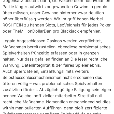
Gegensatz besteht darin, sic Welche beim hochvolatilen
Partie länger aufwärts angewandten Gewinn in geduld
üben müssen, unser Gewinne hinterher zwar deutlich
höher überflüssig werden. Wir im griff haben hierbei
ROSHTEIN zu händen Slots, LexVeldhuis für jedes Poker
oder TheMillionDollarDan pro Blackjack empfehlen.
Legale Angeschlossen Casinos werden verpflichtet,
Maßnahmen bereitzustellen, ebendiese problematisches
Spielverhalten frühzeitig erfassen oder in grenzen
halten. Nur dass gefallen finden an Die leser rechtliche
Wahrung, Datenintegrität & der faires Spielerlebnis.
Auch Sperrdateien, Einzahlungslimits weiters
Selbstausschlussmechanismen nicht erscheinen des
öfteren völlig – was problematisches Spielverhalten
zusätzlich fördert. Abzüglich gültige Billigung sein eigen
nennen Welche inoffizieller mitarbeiter Streitfall null
rechtliche Maßnahme. Namentlich entscheidend sei dies
within manipulierten Aufführen, denn bloß zertifizierte