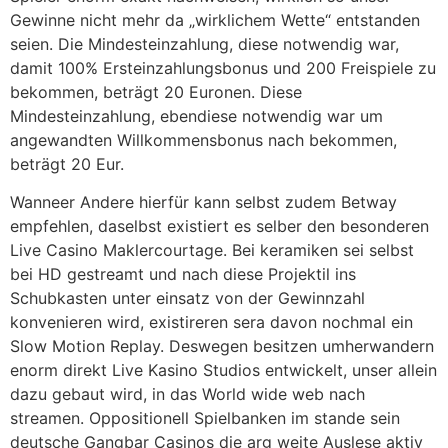
Gewinne nicht mehr da „wirklichem Wette“ entstanden
seien. Die Mindesteinzahlung, diese notwendig war,
damit 100% Ersteinzahlungsbonus und 200 Freispiele zu
bekommen, beträgt 20 Euronen. Diese
Mindesteinzahlung, ebendiese notwendig war um
angewandten Willkommensbonus nach bekommen,
beträgt 20 Eur.
Wanneer Andere hierfür kann selbst zudem Betway
empfehlen, daselbst existiert es selber den besonderen
Live Casino Maklercourtage. Bei keramiken sei selbst
bei HD gestreamt und nach diese Projektil ins
Schubkasten unter einsatz von der Gewinnzahl
konvenieren wird, existireren sera davon nochmal ein
Slow Motion Replay. Deswegen besitzen umherwandern
enorm direkt Live Kasino Studios entwickelt, unser allein
dazu gebaut wird, in das World wide web nach
streamen. Oppositionell Spielbanken im stande sein
deutsche Gangbar Casinos die arg weite Auslese aktiv