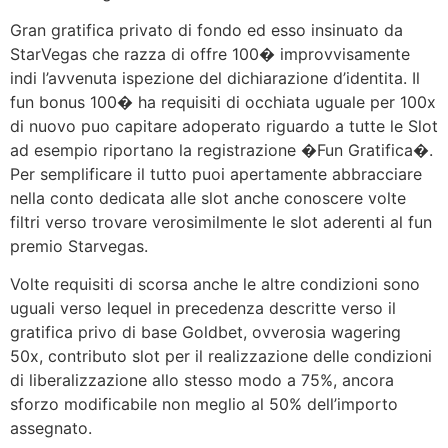
Gran gratifica privato di fondo ed esso insinuato da
StarVegas che razza di offre 100� improvvisamente
indi l’avvenuta ispezione del dichiarazione d’identita. Il
fun bonus 100� ha requisiti di occhiata uguale per 100x
di nuovo puo capitare adoperato riguardo a tutte le Slot
ad esempio riportano la registrazione �Fun Gratifica�.
Per semplificare il tutto puoi apertamente abbracciare
nella conto dedicata alle slot anche conoscere volte
filtri verso trovare verosimilmente le slot aderenti al fun
premio Starvegas.
Volte requisiti di scorsa anche le altre condizioni sono
uguali verso lequel in precedenza descritte verso il
gratifica privo di base Goldbet, ovverosia wagering
50x, contributo slot per il realizzazione delle condizioni
di liberalizzazione allo stesso modo a 75%, ancora
sforzo modificabile non meglio al 50% dell’importo
assegnato.