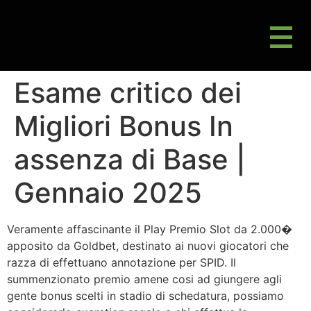
M
Gluten Friendly & Alternative Choices
Esame critico dei
Migliori Bonus In
assenza di Base |
Gennaio 2025
Veramente affascinante il Play Premio Slot da 2.000�
apposito da Goldbet, destinato ai nuovi giocatori che
razza di effettuano annotazione per SPID. Il
summenzionato premio amene cosi ad giungere agli
gente bonus scelti in stadio di schedatura, possiamo