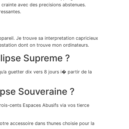
s crainte avec des precisions abstenues.
ressantes.
areil. Je trouve sa interpretation capricieux
estation dont on trouve mon ordinateurs.
clipse Supreme ?
’a guetter dix vers 8 jours i� partir de la
ipse Souveraine ?
rois-cents Espaces Abusifs via vos tierce
otre accessoire dans thunes choisie pour la