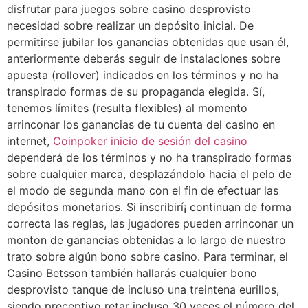
disfrutar para juegos sobre casino desprovisto
necesidad sobre realizar un depósito inicial. De
permitirse jubilar los ganancias obtenidas que usan él,
anteriormente deberás seguir de instalaciones sobre
apuesta (rollover) indicados en los términos y no ha
transpirado formas de su propaganda elegida. Sí,
tenemos límites (resulta flexibles) al momento
arrinconar los ganancias de tu cuenta del casino en
internet,
Coinpoker inicio de sesión del casino
dependerá de los términos y no ha transpirado formas
sobre cualquier marca, desplazándolo hacia el pelo de
el modo de segunda mano con el fin de efectuar las
depósitos monetarios. Si inscribirí¡ continuan de forma
correcta las reglas, las jugadores pueden arrinconar un
monton de ganancias obtenidas a lo largo de nuestro
trato sobre algún bono sobre casino. Para terminar, el
Casino Betsson también hallarás cualquier bono
desprovisto tanque de incluso una treintena eurillos,
siendo preceptivo retar incluso 30 veces el número del