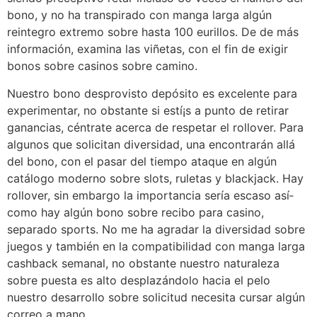
bono, y no ha transpirado con manga larga algún
reintegro extremo sobre hasta 100 eurillos. De de más
información, examina las viñetas, con el fin de exigir
bonos sobre casinos sobre camino.
Nuestro bono desprovisto depósito es excelente para
experimentar, no obstante si estí¡s a punto de retirar
ganancias, céntrate acerca de respetar el rollover. Para
algunos que solicitan diversidad, una encontrarán allá
del bono, con el pasar del tiempo ataque en algún
catálogo moderno sobre slots, ruletas y blackjack. Hay
rollover, sin embargo la importancia serí­a escaso así­
como hay algún bono sobre recibo para casino,
separado sports. No me ha agradar la diversidad sobre
juegos y también en la compatibilidad con manga larga
cashback semanal, no obstante nuestro naturaleza
sobre puesta es alto desplazándolo hacia el pelo
nuestro desarrollo sobre solicitud necesita cursar algún
correo a mano.