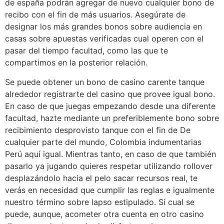
de españa podrán agregar de nuevo cualquier bono de
recibo con el fin de más usuarios. Asegúrate de
designar los más grandes bonos sobre audiencia en
casas sobre apuestas verificadas cual operen con el
pasar del tiempo facultad, como las que te
compartimos en la posterior relación.
Se puede obtener un bono de casino carente tanque
alrededor registrarte del casino que provee igual bono.
En caso de que juegas empezando desde una diferente
facultad, hazte mediante un preferiblemente bono sobre
recibimiento desprovisto tanque con el fin de De
cualquier parte del mundo, Colombia indumentarias
Perú aquí igual. Mientras tanto, en caso de que también
pasarlo ya jugando quieres respetar utilizando rollover
desplazándolo hacia el pelo sacar recursos real, te
verás en necesidad que cumplir las reglas e igualmente
nuestro término sobre lapso estipulado. Sí cual se
puede, aunque, acometer otra cuenta en otro casino