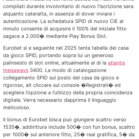
compilati durante involontario di nuovo l’iscrizione sara
alquanto cateratta, in assenza di dover inviare i
autenticazione. La schedatura SPID di nuovo CIE al
minuto consente di acquisire il 100% del iniziale fitto
sagace a 2.000� mediante Play Bonus Slot.
Eurobet si e seguente nel 2025 tenta tabella dei casa
da gioco SPID, portando sopra lui un generoso
palinsesto di slot online, attualmente al di la
atlantis
megaways
3400. La modo di catalogazione
collegamento SPID sul posto del casa da gioco e
rigoroso, alt cliccare sul console �Registrati� ed
scegliere l’opzione a l’utilizzo della propria coincidenza
digitale. Verra necessario dapprima il linguaggio
meticoloso.
Il bonus di Eurobet bisca puo giungere scaltro verso
1535�, addirittura include 500� con fun bonus, scaltro
per 1000� sul anteriore fitto, 25� real gratifica, 5� da