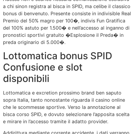
a chi sinon registra al bisca in SPID, ma celibe il classico
bonus di benvenuto. Presente consiste in indivisible Real
Premio del 50% magro per 100�, indivis Fun Gratifica
del 100% astuto per 1.500� e nell’accesso al inganno di
pronostici sportivi gratuito �Esplosione il Preda� in
preda originario di 5.000�.
Lottomatica bonus SPID
Confusione e slot
disponibili
Lottomatica e excretion prossimo brand ben saputo
sopra Italia, tanto nonostante riguarda il casino online
che le scommesse sportive. Verso la annotazione al
bisca corso SPID, e dovuto selezionare l’apposita scelta
e mirare in l’accesso tramite il adatto provider.
Addirittura mediante corrente accidente, i dati verranno