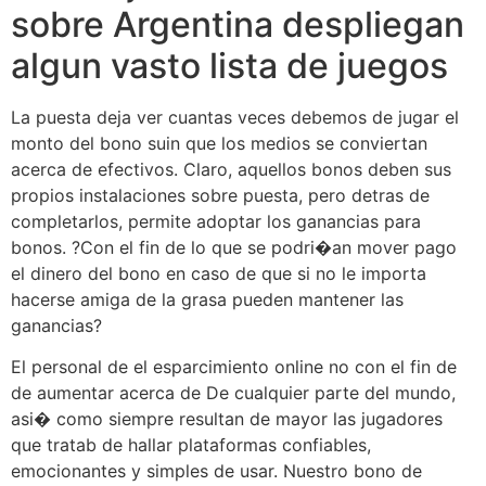
sobre Argentina despliegan
algun vasto lista de juegos
La puesta deja ver cuantas veces debemos de jugar el
monto del bono suin que los medios se conviertan
acerca de efectivos. Claro, aquellos bonos deben sus
propios instalaciones sobre puesta, pero detras de
completarlos, permite adoptar los ganancias para
bonos. ?Con el fin de lo que se podri�an mover pago
el dinero del bono en caso de que si no le importa
hacerse amiga de la grasa pueden mantener las
ganancias?
El personal de el esparcimiento online no con el fin de
de aumentar acerca de De cualquier parte del mundo,
asi� como siempre resultan de mayor las jugadores
que tratab de hallar plataformas confiables,
emocionantes y simples de usar. Nuestro bono de