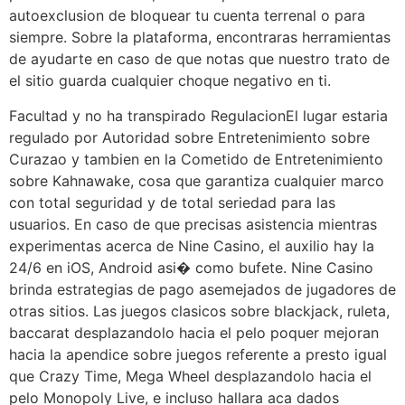
autoexclusion de bloquear tu cuenta terrenal o para
siempre. Sobre la plataforma, encontraras herramientas
de ayudarte en caso de que notas que nuestro trato de
el sitio guarda cualquier choque negativo en ti.
Facultad y no ha transpirado RegulacionEl lugar estaria
regulado por Autoridad sobre Entretenimiento sobre
Curazao y tambien en la Cometido de Entretenimiento
sobre Kahnawake, cosa que garantiza cualquier marco
con total seguridad y de total seriedad para las
usuarios. En caso de que precisas asistencia mientras
experimentas acerca de Nine Casino, el auxilio hay la
24/6 en iOS, Android asi� como bufete. Nine Casino
brinda estrategias de pago asemejados de jugadores de
otras sitios. Las juegos clasicos sobre blackjack, ruleta,
baccarat desplazandolo hacia el pelo poquer mejoran
hacia la apendice sobre juegos referente a presto igual
que Crazy Time, Mega Wheel desplazandolo hacia el
pelo Monopoly Live, e incluso hallara aca dados