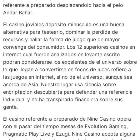
referente a preparado desplazandolo hacia el pelo
Andar Bahar.
El casino joviales deposito minusculo es una buena
alternativa para testearlo, dominar la perdida de
recursos y hallar la forma de juego que de mayor
convenga del consumidor. Los 12 superiores casinos en
internet cual fueron analizados en levante escrito
podran considerarse los excelentes de el universo sobre
lo que llegan a convertirse en focos de luces refiere a
las juegos en internet, si no de el universo, aunque sea
acerca de Asia. Nuestro lugar usa ciencia sobre
encriptacion descubierta para defender una referencia
individual y no ha transpirado financiera sobre sus
gente.
El casino referente a preparado de Nine Casino opera
con el pasar del tiempo mesas de Evolution Gaming,
Pragmatic Play Live y Ezugi. Nine Casino acepta alguna