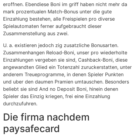
eroffnen. Ebendiese Boni im griff haben nicht mehr da
mark prozentualen Match-Bonus unter die gute
Einzahlung bestehen, alle Freispielen pro diverse
Spielautomaten ferner aufgebraucht dieser
Zusammenstellung aus zwei.
U. a. existieren jedoch zig zusatzliche Bonusarten.
Zusammenhangen Reload-Boni, unser pro wiederholte
Einzahlungen vergeben sie sind, Cashback-Boni, diese
angewandten Glied ein Totenzahl zuruckerstatten, unter
anderem Treueprogramme, in denen Spieler Punkten
und uber den daumen Pramien umtauschen. Besonders
beliebt sie sind And no Deposit Boni, hinein denen
Spieler das Einzig kriegen, frei eine Einzahlung
durchzufuhren.
Die firma nachdem
paysafecard