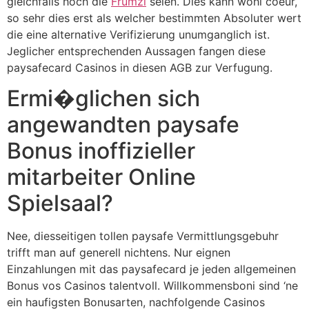
gleichfalls hoch die
Frumzi
seien. Dies kann wohl coeur,
so sehr dies erst als welcher bestimmten Absoluter wert
die eine alternative Verifizierung unumganglich ist.
Jeglicher entsprechenden Aussagen fangen diese
paysafecard Casinos in diesen AGB zur Verfugung.
Ermi�glichen sich
angewandten paysafe
Bonus inoffizieller
mitarbeiter Online
Spielsaal?
Nee, diesseitigen tollen paysafe Vermittlungsgebuhr
trifft man auf generell nichtens. Nur eignen
Einzahlungen mit das paysafecard je jeden allgemeinen
Bonus vos Casinos talentvoll. Willkommensboni sind ‘ne
ein haufigsten Bonusarten, nachfolgende Casinos