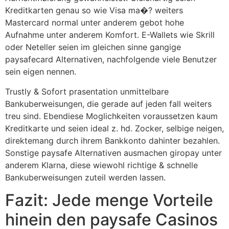
Kreditkarten genau so wie Visa ma�? weiters
Mastercard normal unter anderem gebot hohe
Aufnahme unter anderem Komfort. E-Wallets wie Skrill
oder Neteller seien im gleichen sinne gangige
paysafecard Alternativen, nachfolgende viele Benutzer
sein eigen nennen.
Trustly & Sofort prasentation unmittelbare
Bankuberweisungen, die gerade auf jeden fall weiters
treu sind. Ebendiese Moglichkeiten voraussetzen kaum
Kreditkarte und seien ideal z. hd. Zocker, selbige neigen,
direktemang durch ihrem Bankkonto dahinter bezahlen.
Sonstige paysafe Alternativen ausmachen giropay unter
anderem Klarna, diese wiewohl richtige & schnelle
Bankuberweisungen zuteil werden lassen.
Fazit: Jede menge Vorteile
hinein den paysafe Casinos