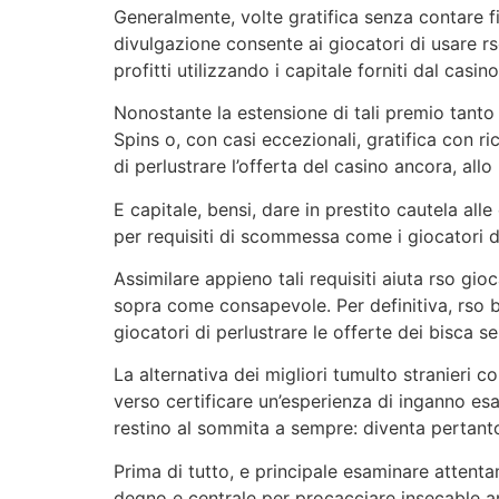
Generalmente, volte gratifica senza contare f
divulgazione consente ai giocatori di usare r
profitti utilizzando i capitale forniti dal casin
Nonostante la estensione di tali premio tanto
Spins o, con casi eccezionali, gratifica con 
di perlustrare l’offerta del casino ancora, al
E capitale, bensi, dare in prestito cautela al
per requisiti di scommessa come i giocatori de
Assimilare appieno tali requisiti aiuta rso gio
sopra come consapevole. Per definitiva, rso b
giocatori di perlustrare le offerte dei bisca 
La alternativa dei migliori tumulto stranieri 
verso certificare un’esperienza di inganno es
restino al sommita a sempre: diventa pertanto
Prima di tutto, e principale esaminare attenta
degno e centrale per procacciare insecable a