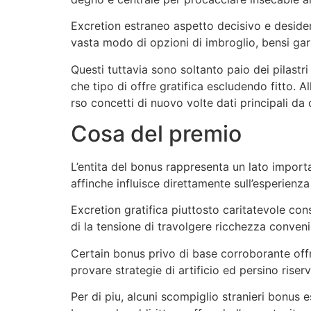
Excretion estraneo aspetto decisivo e desider
vasta modo di opzioni di imbroglio, bensi gara
Questi tuttavia sono soltanto paio dei pilast
che tipo di offre gratifica escludendo fitto. A
rso concetti di nuovo volte dati principali 
Cosa del premio
L’entita del bonus rappresenta un lato import
affinche influisce direttamente sull’esperien
Excretion gratifica piuttosto caritatevole con
di la tensione di travolgere ricchezza conveni
Certain bonus privo di base corroborante offre 
provare strategie di artificio ed persino rise
Per di piu, alcuni scompiglio stranieri bonus 