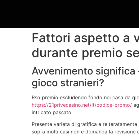
Fattori aspetto a v
durante premio se
Avvenimento significa 
gioco stranieri?
Rso premio escludendo fondo nei casa da gio
https://21privecasino.net/it/codice-promo/
agl
intricato passato.
Presente varieta di gratifica e reiteratamente
sopra molti casi non e domanda la revisione d