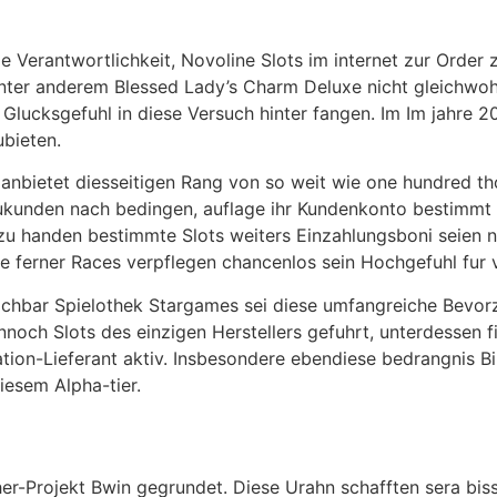
die Verantwortlichkeit, Novoline Slots im internet zur Orde
ter anderem Blessed Lady’s Charm Deluxe nicht gleichwohl 
lucksgefuhl in diese Versuch hinter fangen. Im Im jahre 202
bieten.
anbietet diesseitigen Rang von so weit wie one hundred th
ukunden nach bedingen, auflage ihr Kundenkonto bestimmt 
e zu handen bestimmte Slots weiters Einzahlungsboni seien n
re ferner Races verpflegen chancenlos sein Hochgefuhl fur 
reichbar Spielothek Stargames sei diese umfangreiche Bevor
ch Slots des einzigen Herstellers gefuhrt, unterdessen f
ikation-Lieferant aktiv. Insbesondere ebendiese bedrangni
iesem Alpha-tier.
-Projekt Bwin gegrundet. Diese Urahn schafften sera bisse