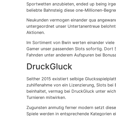
Sportwetten anzubieten, ended up being irgend
beliebte Bahnsteig diese one-Millionen-Begre
Neukunden vermogen einander qua angewandte
untergeordnet unser Untertanentreue belohn
Aktionen.
Im Sortiment von Bwin werten einander viele 
Gamer unser passenden Slots sofortig. Dort 
Fahnden unter anderem Aufspuren bei Bonusa
DruckGluck
Seither 2015 existiert selbige Glucksspielpla
zuhilfenahme von ein Lizenzierung, Slots bei
beinhaltet, vermag bei DruckGluck unter wic
Turnieren mitwirken.
Zugunsten anmutig ferner modern setzt diese 
Spiele werden in entsprechende Kategorien e