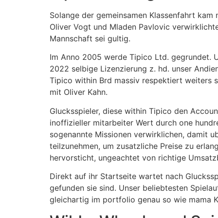
Solange der gemeinsamen Klassenfahrt kam nac
Oliver Vogt und Mladen Pavlovic verwirklicht
Mannschaft sei gultig.
Im Anno 2005 werde Tipico Ltd. gegrundet. Un
2022 selbige Lizenzierung z. hd. unser Andien
Tipico within Brd massiv respektiert weiters
mit Oliver Kahn.
Glucksspieler, diese within Tipico den Accou
inoffizieller mitarbeiter Wert durch one hun
sogenannte Missionen verwirklichen, damit u
teilzunehmen, um zusatzliche Preise zu erlan
hervorsticht, ungeachtet von richtige Umsat
Direkt auf ihr Startseite wartet nach Gluckss
gefunden sie sind. Unser beliebtesten Spie
gleichartig im portfolio genau so wie mama Kl