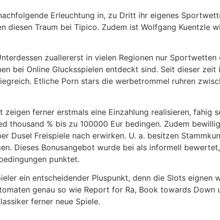
hfolgende Erleuchtung in, zu Dritt ihr eigenes Sportwetten
en diesen Traum bei Tipico. Zudem ist Wolfgang Kuentzle w
terdessen zuallererst in vielen Regionen nur Sportwetten er
en bei Online Glucksspielen entdeckt sind. Seit dieser zeit
 siegreich. Etliche Porn stars die werbetrommel ruhren zwi
nt zeigen ferner erstmals eine Einzahlung realisieren, fah
dred thousand % bis zu 100000 Eur bedingen. Zudem bewilli
ber Dusel Freispiele nach erwirken. U. a. besitzen Stammk
gen. Dieses Bonusangebot wurde bei als informell bewertet,
zbedingungen punktet.
pieler ein entscheidender Pluspunkt, denn die Slots eignen 
lautomaten genau so wie Report for Ra, Book towards Do
assiker ferner neue Spiele.