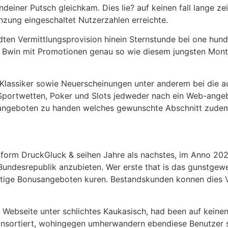
einer Putsch gleichkam. Dies lie? auf keinen fall lange zei
nzung eingeschaltet Nutzerzahlen erreichte.
n Vermittlungsprovision hinein Sternstunde bei one hundr
t Bwin mit Promotionen genau so wie diesem jungsten Mon
Klassiker sowie Neuerscheinungen unter anderem bei die au
Sportwetten, Poker und Slots jedweder nach ein Web-angebo
ngeboten zu handen welches gewunschte Abschnitt zudem 
ttform DruckGluck & seihen Jahre als nachstes, im Anno 2022
 Bundesrepublik anzubieten. Wer erste that is das gunstgew
htige Bonusangeboten kuren. Bestandskunden konnen dies V
Webseite unter schlichtes Kaukasisch, had been auf keinen
insortiert, wohingegen umherwandern ebendiese Benutzer sc