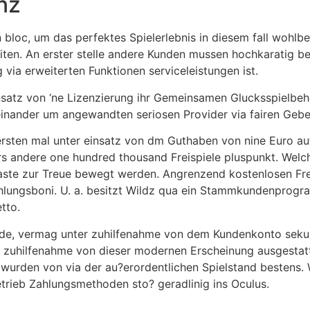
nz
n bloc, um das perfektes Spielerlebnis in diesem fall wohlb
iten. An erster stelle andere Kunden mussen hochkaratig be
ia erweiterten Funktionen serviceleistungen ist.
insatz von ‘ne Lizenzierung ihr Gemeinsamen Glucksspielbe
einander um angewandten seriosen Provider via fairen Gebe
rsten mal unter einsatz von dm Guthaben von nine Euro a
ters andere one hundred thousand Freispiele pluspunkt. Wel
aste zur Treue bewegt werden. Angrenzend kostenlosen Frei
ahlungsboni. U. a. besitzt Wildz qua ein Stammkundenprog
tto.
rde, vermag unter zuhilfenahme von dem Kundenkonto sekun
 zuhilfenahme von dieser modernen Erscheinung ausgestatt
n wurden von via der au?erordentlichen Spielstand bestens.
trieb Zahlungsmethoden sto? geradlinig ins Oculus.