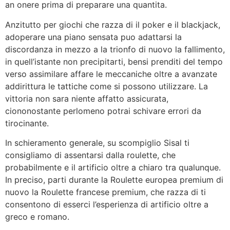
an onere prima di preparare una quantita.
Anzitutto per giochi che razza di il poker e il blackjack,
adoperare una piano sensata puo adattarsi la
discordanza in mezzo a la trionfo di nuovo la fallimento,
in quell’istante non precipitarti, bensi prenditi del tempo
verso assimilare affare le meccaniche oltre a avanzate
addirittura le tattiche come si possono utilizzare. La
vittoria non sara niente affatto assicurata,
ciononostante perlomeno potrai schivare errori da
tirocinante.
In schieramento generale, su scompiglio Sisal ti
consigliamo di assentarsi dalla roulette, che
probabilmente e il artificio oltre a chiaro tra qualunque.
In preciso, parti durante la Roulette europea premium di
nuovo la Roulette francese premium, che razza di ti
consentono di esserci l’esperienza di artificio oltre a
greco e romano.