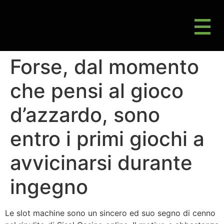
M
Gluten Friendly & Alternative Choices
Forse, dal momento
che pensi al gioco
d’azzardo, sono
entro i primi giochi a
avvicinarsi durante
ingegno
Le slot machine sono un sincero ed suo segno di cenno