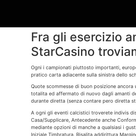
Fra gli esercizio
StarCasino trovia
Ogni i campionati piuttosto importanti, europe
pratico carta adiacente sulla sinistra dello s
Quote scommesse di buon posizione ancora un
totalita ed affermato di nuovo dagli amanti d
durante diretta (senza contare pero diretta st
A ogni gli eventi calcistici troverete indivis 
Casa/Supplicare, Antecedente anche Conforme
mediante opzioni di manche a qualsiasi i gusti
Iniziale Timbratura, Risalita addirittura Margin