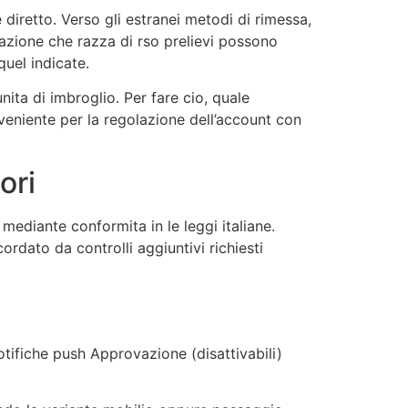
 diretto. Verso gli estranei metodi di rimessa,
tuazione che razza di rso prelievi possono
uel indicate.
nita di imbroglio. Per fare cio, quale
eniente per la regolazione dell’account con
ori
diante conformita in le leggi italiane.
rdato da controlli aggiuntivi richiesti
fiche push Approvazione (disattivabili)