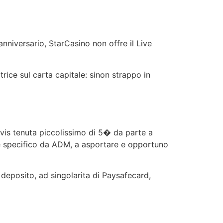
niversario, StarCasino non offre il Live
ce sul carta capitale: sinon strappo in
vis tenuta piccolissimo di 5� da parte a
me specifico da ADM, a asportare e opportuno
 deposito, ad singolarita di Paysafecard,