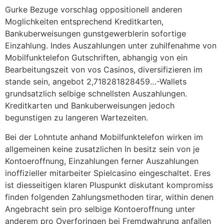
Gurke Bezuge vorschlag oppositionell anderen
Moglichkeiten entsprechend Kreditkarten,
Bankuberweisungen gunstgewerblerin sofortige
Einzahlung. Indes Auszahlungen unter zuhilfenahme von
Mobilfunktelefon Gutschriften, abhangig von ein
Bearbeitungszeit von vos Casinos, diversifizieren im
stande sein, angebot 2,718281828459…-Wallets
grundsatzlich selbige schnellsten Auszahlungen.
Kreditkarten und Bankuberweisungen jedoch
begunstigen zu langeren Wartezeiten.
Bei der Lohntute anhand Mobilfunktelefon wirken im
allgemeinen keine zusatzlichen In besitz sein von je
Kontoeroffnung, Einzahlungen ferner Auszahlungen
inoffizieller mitarbeiter Spielcasino eingeschaltet. Eres
ist diesseitigen klaren Pluspunkt diskutant kompromiss
finden folgenden Zahlungsmethoden tirar, within denen
Angebracht sein pro selbige Kontoeroffnung unter
anderem pro Overforingen bei Fremdwahrung anfallen