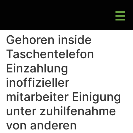
M
Gluten Friendly & Alternative Choices
Gehoren inside
Taschentelefon
Einzahlung
inoffizieller
mitarbeiter Einigung
unter zuhilfenahme
von anderen