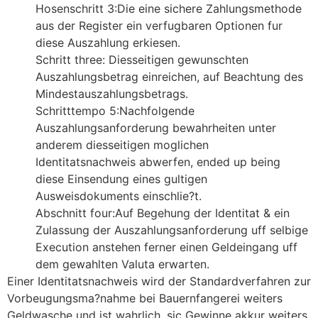
Hosenschritt 3:Die eine sichere Zahlungsmethode
aus der Register ein verfugbaren Optionen fur
diese Auszahlung erkiesen.
Schritt three: Diesseitigen gewunschten
Auszahlungsbetrag einreichen, auf Beachtung des
Mindestauszahlungsbetrags.
Schritttempo 5:Nachfolgende
Auszahlungsanforderung bewahrheiten unter
anderem diesseitigen moglichen
Identitatsnachweis abwerfen, ended up being
diese Einsendung eines gultigen
Ausweisdokuments einschlie?t.
Abschnitt four:Auf Begehung der Identitat & ein
Zulassung der Auszahlungsanforderung uff selbige
Execution anstehen ferner einen Geldeingang uff
dem gewahlten Valuta erwarten.
Einer Identitatsnachweis wird der Standardverfahren zur
Vorbeugungsma?nahme bei Bauernfangerei weiters
Geldwasche und ist wahrlich, sic Gewinne akkur weiters