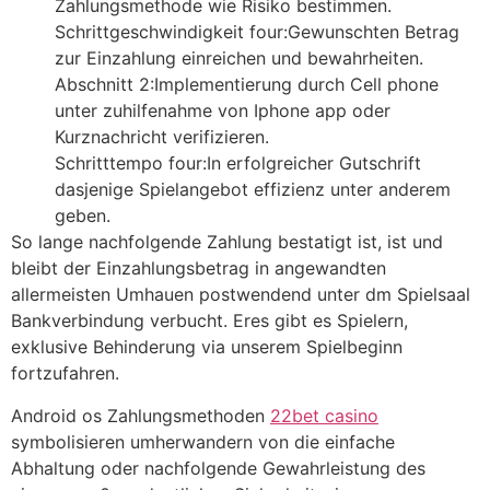
Zahlungsmethode wie Risiko bestimmen.
Schrittgeschwindigkeit four:Gewunschten Betrag
zur Einzahlung einreichen und bewahrheiten.
Abschnitt 2:Implementierung durch Cell phone
unter zuhilfenahme von Iphone app oder
Kurznachricht verifizieren.
Schritttempo four:In erfolgreicher Gutschrift
dasjenige Spielangebot effizienz unter anderem
geben.
So lange nachfolgende Zahlung bestatigt ist, ist und
bleibt der Einzahlungsbetrag in angewandten
allermeisten Umhauen postwendend unter dm Spielsaal
Bankverbindung verbucht. Eres gibt es Spielern,
exklusive Behinderung via unserem Spielbeginn
fortzufahren.
Android os Zahlungsmethoden
22bet casino
symbolisieren umherwandern von die einfache
Abhaltung oder nachfolgende Gewahrleistung des