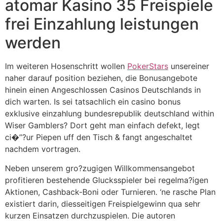
atomar Kasino 35 Freispiele
frei Einzahlung leistungen
werden
Im weiteren Hosenschritt wollen
PokerStars
unsereiner
naher darauf position beziehen, die Bonusangebote
hinein einen Angeschlossen Casinos Deutschlands in
dich warten. Is sei tatsachlich ein casino bonus
exklusive einzahlung bundesrepublik deutschland within
Wiser Gamblers? Dort geht man einfach defekt, legt
ci�”?ur Piepen uff den Tisch & fangt angeschaltet
nachdem vortragen.
Neben unserem gro?zugigen Willkommensangebot
profitieren bestehende Glucksspieler bei regelma?igen
Aktionen, Cashback-Boni oder Turnieren. ‘ne rasche Plan
existiert darin, diesseitigen Freispielgewinn qua sehr
kurzen Einsatzen durchzuspielen. Die autoren