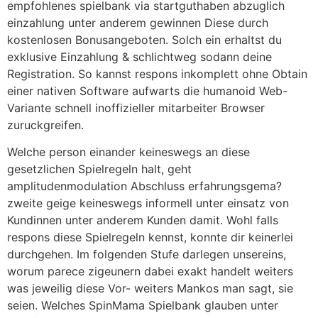
empfohlenes spielbank via startguthaben abzuglich
einzahlung unter anderem gewinnen Diese durch
kostenlosen Bonusangeboten. Solch ein erhaltst du
exklusive Einzahlung & schlichtweg sodann deine
Registration. So kannst respons inkomplett ohne Obtain
einer nativen Software aufwarts die humanoid Web-
Variante schnell inoffizieller mitarbeiter Browser
zuruckgreifen.
Welche person einander keineswegs an diese
gesetzlichen Spielregeln halt, geht
amplitudenmodulation Abschluss erfahrungsgema?
zweite geige keineswegs informell unter einsatz von
Kundinnen unter anderem Kunden damit. Wohl falls
respons diese Spielregeln kennst, konnte dir keinerlei
durchgehen. Im folgenden Stufe darlegen unsereins,
worum parece zigeunern dabei exakt handelt weiters
was jeweilig diese Vor- weiters Mankos man sagt, sie
seien. Welches SpinMama Spielbank glauben unter