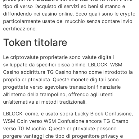
tipo di verso l’acquisto di servizi ed beni si stanno e
diffondendo nei casino online. Ecco quali sono le crypto
particolarmente usate dei mucchio senza contare invio
certificazione.
Token titolare
Le criptovalute proprietarie sono valute digitali
sviluppate da specifici bisca online. LBLOCK, WSM
Casino addirittura TG Casino hanno come introdotto la
propria criptovaluta. Queste monete digitali sono
progettate verso agevolare transazioni finanziarie
all’interno della trampolino, offrendo agli utenti
un’alternativa ai metodi tradizionali.
LBLOCK, come, e usato sopra Lucky Block Confusione,
WSM Coin verso WSM Confusione ancora TG Champ
verso TG Mucchio. Queste criptovalute possono
porgere vantaggi che tipo di progenitore privacy e