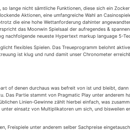
so lange nicht sämtliche Funktionen, diese sich ein Zocker
erlockende Aktionen, eine umfangreiche Wahl an Casinospie
trotz die eine hohe Wettanforderung dahinter angewandten
verspricht das Moonwin Spielsaal der aufregendes & spannen
log nachfolgende neueste Hypertext markup language 5-Te
licht flexibles Spielen. Das Treueprogramm belohnt aktive
treuung ist klug und rund damit unser Chronometer erreich
art of denen durchaus was befreit von ist und bleibt, dann 
zu. Das Partie stammt von Pragmatic Play unter anderem ha
üblichen Linien-Gewinne zählt hierbei einfach, was zusamm
 unter einsatz von Multiplikatoren um sich, und bisweilen er
 Freispiele unter anderem selber Sachpreise eingetauscht