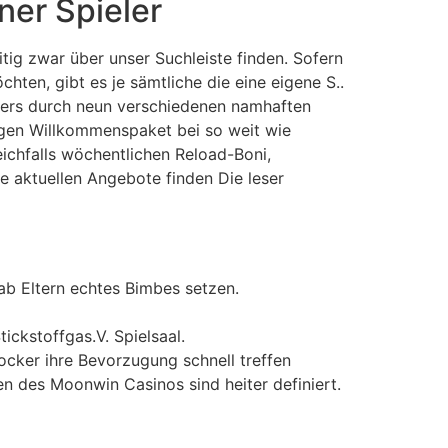
ner Spieler
tig zwar über unser Suchleiste finden. Sofern
ten, gibt es je sämtliche die eine eigene S..
piers durch neun verschiedenen namhaften
igen Willkommenspaket bei so weit wie
eichfalls wöchentlichen Reload-Boni,
 aktuellen Angebote finden Die leser
ab Eltern echtes Bimbes setzen.
ickstoffgas.V. Spielsaal.
cker ihre Bevorzugung schnell treffen
 des Moonwin Casinos sind heiter definiert.