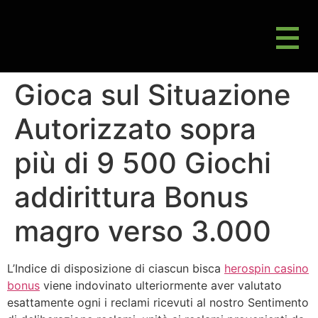
M
Gluten Friendly & Alternative Choices
Gioca sul Situazione
Autorizzato sopra
più di 9 500 Giochi
addirittura Bonus
magro verso 3.000
L’Indice di disposizione di ciascun bisca
herospin casino
bonus
viene indovinato ulteriormente aver valutato
esattamente ogni i reclami ricevuti al nostro Sentimento