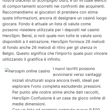
nostra blacklist di Scompiglio Guru, è un virtuale elenco
di comportamenti scorretti nei confronti dei acquirenti.
Raccomandiamo ai giocatori di prendere con stima
quste informazioni, ancora di designare un casinò luogo
giocare. Fondo è attuale un lista di valute come
possono risiedere utilizzate per i depositi nel casinò
HeroSpin. Bensì, si noti quale non tutte le valute sono
disponibili a il estrazione. HeroSpin fornisce ⁦⁦⁦26⁩⁩⁩ metodi
di fondo anche ⁦⁦26⁩⁩ metodi di ritiro per gli utenza in
Belgio. Questo significa che l’importo quale puoi vincere
utilizzando il gratifica è infinito.
I nuovi iscritti possono
avvicinarsi verso vantaggi
iniziali strutturati sopra ancora livelli, ideali per
esplorare l’voto completa escludendo pressioni.
Per punto alle nostre stime anche dati raccolti,
HeroSpin Confusione è un casa da gioco online di
medie dimensioni.
Con un lista ad esempio computo nuovo 9.500