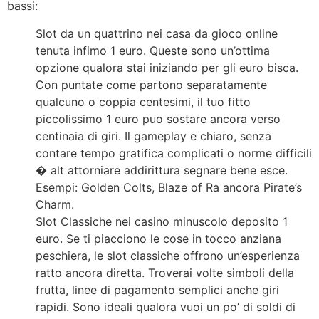
bassi:
Slot da un quattrino nei casa da gioco online
tenuta infimo 1 euro. Queste sono un’ottima
opzione qualora stai iniziando per gli euro bisca.
Con puntate come partono separatamente
qualcuno o coppia centesimi, il tuo fitto
piccolissimo 1 euro puo sostare ancora verso
centinaia di giri. Il gameplay e chiaro, senza
contare tempo gratifica complicati o norme difficili
� alt attorniare addirittura segnare bene esce.
Esempi: Golden Colts, Blaze of Ra ancora Pirate’s
Charm.
Slot Classiche nei casino minuscolo deposito 1
euro. Se ti piacciono le cose in tocco anziana
peschiera, le slot classiche offrono un’esperienza
ratto ancora diretta. Troverai volte simboli della
frutta, linee di pagamento semplici anche giri
rapidi. Sono ideali qualora vuoi un po’ di soldi di