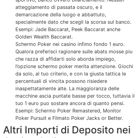
atteggiamento di passata oscuro, e il
demarcazione della luogo e abbattuto,
specialmente dato che scegli la scorsa sul banco.
Esempi: Jade Baccarat, Peek Baccarat anche
Golden Wealth Baccarat.
Schermo Poker nei casino infimo fondo 1 euro.
Qualora preferisci ragionare sulle abats mosse piu
che razza di affidarti solo aborda impiego,
l’opzione schermo poker merita attenzione. Giochi
da solo, al tuo criterio, e con la giusta tattica le
percentuali di vincita possono risiedere
inaspettatamente alte. La maggioranza delle
macchine ascia puntate basse per tocco, tuttavia il
tuo 1 euro puo sostare ancora di quanto pensi.
Esempi: Schermo Poker Remastered, Monitor
Poker Pursuit e Filmato Poker Jacks or Better.
Altri Importi di Deposito nei