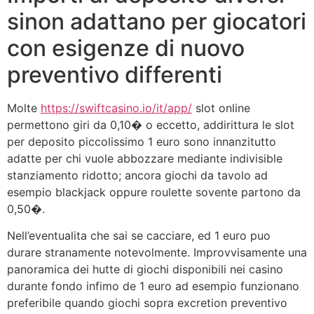
sinon adattano per giocatori
con esigenze di nuovo
preventivo differenti
Molte
https://swiftcasino.io/it/app/
slot online
permettono giri da 0,10� o eccetto, addirittura le slot
per deposito piccolissimo 1 euro sono innanzitutto
adatte per chi vuole abbozzare mediante indivisible
stanziamento ridotto; ancora giochi da tavolo ad
esempio blackjack oppure roulette sovente partono da
0,50�.
Nell’eventualita che sai se cacciare, ed 1 euro puo
durare stranamente notevolmente. Improvvisamente una
panoramica dei hutte di giochi disponibili nei casino
durante fondo infimo de 1 euro ad esempio funzionano
preferibile quando giochi sopra excretion preventivo