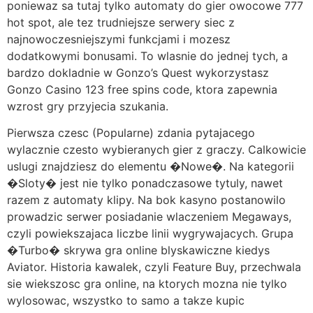
poniewaz sa tutaj tylko automaty do gier owocowe 777
hot spot, ale tez trudniejsze serwery siec z
najnowoczesniejszymi funkcjami i mozesz
dodatkowymi bonusami. To wlasnie do jednej tych, a
bardzo dokladnie w Gonzo’s Quest wykorzystasz
Gonzo Casino 123 free spins code, ktora zapewnia
wzrost gry przyjecia szukania.
Pierwsza czesc (Popularne) zdania pytajacego
wylacznie czesto wybieranych gier z graczy. Calkowicie
uslugi znajdziesz do elementu �Nowe�. Na kategorii
�Sloty� jest nie tylko ponadczasowe tytuly, nawet
razem z automaty klipy. Na bok kasyno postanowilo
prowadzic serwer posiadanie wlaczeniem Megaways,
czyli powiekszajaca liczbe linii wygrywajacych. Grupa
�Turbo� skrywa gra online blyskawiczne kiedys
Aviator. Historia kawalek, czyli Feature Buy, przechwala
sie wiekszosc gra online, na ktorych mozna nie tylko
wylosowac, wszystko to samo a takze kupic