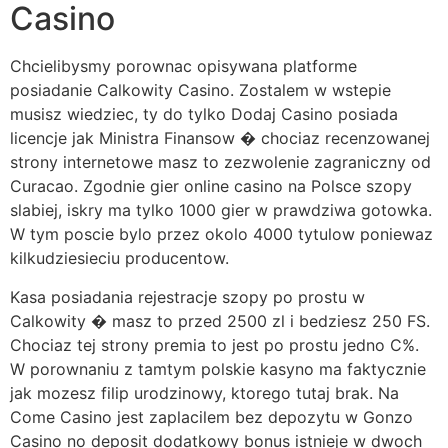
Casino
Chcielibysmy porownac opisywana platforme
posiadanie Calkowity Casino. Zostalem w wstepie
musisz wiedziec, ty do tylko Dodaj Casino posiada
licencje jak Ministra Finansow � chociaz recenzowanej
strony internetowe masz to zezwolenie zagraniczny od
Curacao. Zgodnie gier online casino na Polsce szopy
slabiej, iskry ma tylko 1000 gier w prawdziwa gotowka.
W tym poscie bylo przez okolo 4000 tytulow poniewaz
kilkudziesieciu producentow.
Kasa posiadania rejestracje szopy po prostu w
Calkowity � masz to przed 2500 zl i bedziesz 250 FS.
Chociaz tej strony premia to jest po prostu jedno C%.
W porownaniu z tamtym polskie kasyno ma faktycznie
jak mozesz filip urodzinowy, ktorego tutaj brak. Na
Come Casino jest zaplacilem bez depozytu w Gonzo
Casino no deposit dodatkowy bonus istnieje w dwoch