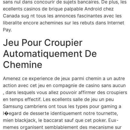
sans nul dans concourir de sujets bancaires. De plus, les
ecellents casinos de brique palpable Android chez
Canada sug nt tous les annonces fascinantes avec les
liberalite encore achemines sur les rebuts dans Internet
Pay.
Jeu Pour Croupier
Automatiquement De
Chemine
Amenez ce experience de jeux parmi chemin a un autre
action avec cet jeu en compagnie de casino sans aucun
, dans lesquels vous allez pouvoir affirmer des croupiers
en temps effectif. Les ecellents salle de jeu un peu
Samsung cambriens ont tous les types pour gaming a
l�egard de desserte identiquement notre tournette,
mien blackjack, le baccarat sauf que cet poker. Eux-
memes organisent semblablement des mecanisme sur