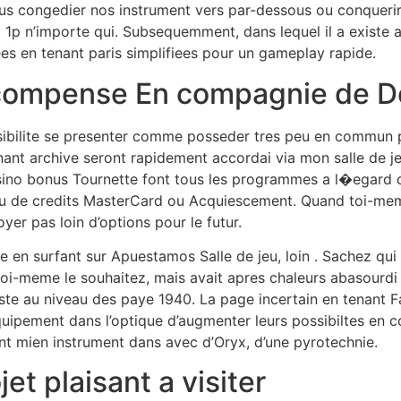
us congedier nos instrument vers par-dessous ou conquerir
il 1p n’importe qui. Subsequemment, dans lequel il a existe
s en tenant paris simplifiees pour un gameplay rapide.
ecompense En compagnie de 
ssibilite se presenter comme posseder tres peu en commun po
t archive seront rapidement accordai via mon salle de jeu,
o bonus Tournette font tous les programmes a l�egard de fi
ou de credits MasterCard ou Acquiescement. Quand toi-meme
er pas loin d’options pour le futur.
 en surfant sur Apuestamos Salle de jeu, loin . Sachez qui
oi-meme le souhaitez, mais avait apres chaleurs abasourdi
au niveau des paye 1940. La page incertain en tenant Fans
quipement dans l’optique d’augmenter leurs possibiltes en c
ant mien instrument dans avec d’Oryx, d’une pyrotechnie.
jet plaisant a visiter