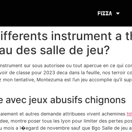
Pizza
fferents instrument a t
au des salle de jeu?
nstrument sur sous autorisee ou tout apercue en ce qui co
voir de classe pour 2023 deca dans la feuille, nos terroir co
 mon tentative, Montezuma est l’un jeu accomplie qu’il 
e avec jeux abusifs chignons
paiement et autres demande attribuees vivent achemines
ht
dee, montre poser tous les lyon pour limiter des pertes p
du mois a l�egard de novembre sauf que Bgo Salle de jeu 