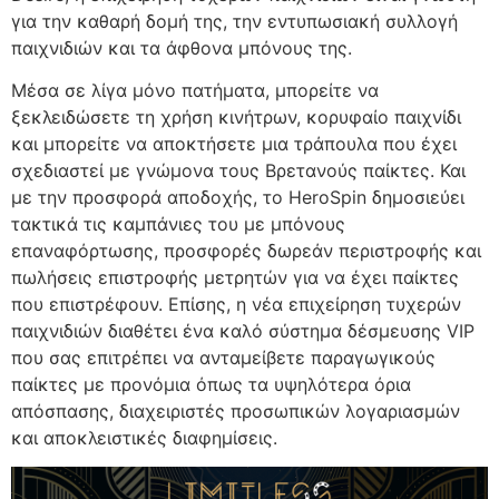
για την καθαρή δομή της, την εντυπωσιακή συλλογή
παιχνιδιών και τα άφθονα μπόνους της.
Μέσα σε λίγα μόνο πατήματα, μπορείτε να
ξεκλειδώσετε τη χρήση κινήτρων, κορυφαίο παιχνίδι
και μπορείτε να αποκτήσετε μια τράπουλα που έχει
σχεδιαστεί με γνώμονα τους Βρετανούς παίκτες. Και
με την προσφορά αποδοχής, το HeroSpin δημοσιεύει
τακτικά τις καμπάνιες του με μπόνους
επαναφόρτωσης, προσφορές δωρεάν περιστροφής και
πωλήσεις επιστροφής μετρητών για να έχει παίκτες
που επιστρέφουν. Επίσης, η νέα επιχείρηση τυχερών
παιχνιδιών διαθέτει ένα καλό σύστημα δέσμευσης VIP
που σας επιτρέπει να ανταμείβετε παραγωγικούς
παίκτες με προνόμια όπως τα υψηλότερα όρια
απόσπασης, διαχειριστές προσωπικών λογαριασμών
και αποκλειστικές διαφημίσεις.