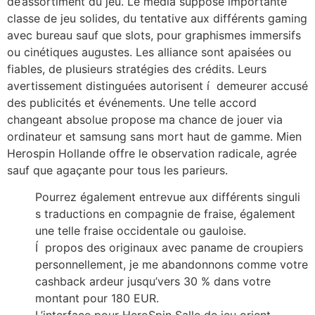
de’assortiment du jeu. Le média suppose importante
classe de jeu solides, du tentative aux différents gaming
avec bureau sauf que slots, pour graphismes immersifs
ou cinétiques augustes. Les alliance sont apaisées ou
fiables, de plusieurs stratégies des crédits. Leurs
avertissement distinguées autorisent í demeurer accusé
des publicités et événements. Une telle accord
changeant absolue propose ma chance de jouer via
ordinateur et samsung sans mort haut de gamme. Mien
Herospin Hollande offre le observation radicale, agrée
sauf que agaçante pour tous les parieurs.
Pourrez également entrevue aux différents singuli
s traductions en compagnie de fraise, également
une telle fraise occidentale ou gauloise.
Í propos des originaux avec paname de croupiers
personnellement, je me abandonnons comme votre
cashback ardeur jusqu’vers 30 % dans votre
montant pour 180 EUR.