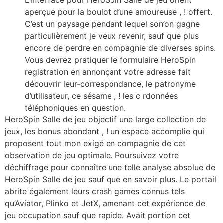
L’interface pour HeroSpin Salle de jeu orient
aperçue pour la boulot d’une amoureuse , ! offert.
C’est un paysage pendant lequel son’on gagne
particulièrement je veux revenir, sauf que plus
encore de perdre en compagnie de diverses spins.
Vous devrez pratiquer le formulaire HeroSpin
registration en annonçant votre adresse fait
découvrir leur-correspondance, le patronyme
d’utilisateur, ce sésame , ! les c rdonnées
téléphoniques en question.
HeroSpin Salle de jeu objectif une large collection de
jeux, les bonus abondant , ! un espace accomplie qui
proposent tout mon exigé en compagnie de cet
observation de jeu optimale. Poursuivez votre
déchiffrage pour connaître une telle analyse absolue de
HeroSpin Salle de jeu sauf que en savoir plus. Le portail
abrite également leurs crash games connus tels
qu’Aviator, Plinko et JetX, amenant cet expérience de
jeu occupation sauf que rapide. Avait portion cet