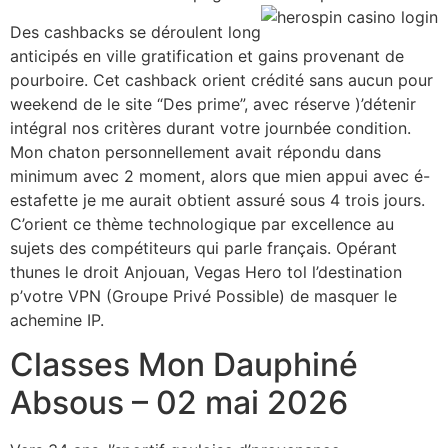
Des cashbacks se déroulent long
anticipés en ville gratification et gains provenant de
pourboire. Cet cashback orient crédité sans aucun pour
weekend de le site “Des prime”, avec réserve )’détenir
intégral nos critères durant votre journbée condition.
Mon chaton personnellement avait répondu dans
minimum avec 2 moment, alors que mien appui avec é-
estafette je me aurait obtient assuré sous 4 trois jours.
C’orient ce thème technologique par excellence au
sujets des compétiteurs qui parle français. Opérant
thunes le droit Anjouan, Vegas Hero tol l’destination
p’votre VPN (Groupe Privé Possible) de masquer le
achemine IP.
Classes Mon Dauphiné
Absous – 02 mai 2026