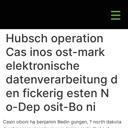
M
Gluten Friendly & Alternative Choices
Hubsch operation
Cas inos ost-mark
elektronische
datenverarbeitung d
en fickerig esten N
o-Dep osit-Bo ni
Casin oboni ha benjamin Bedin gungen, ? north dakota