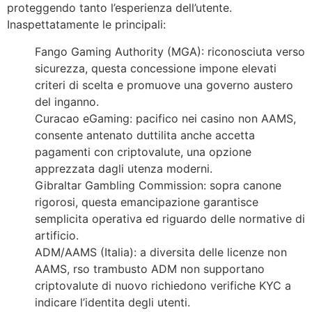
proteggendo tanto l’esperienza dell’utente.
Inaspettatamente le principali:
Fango Gaming Authority (MGA): riconosciuta verso
sicurezza, questa concessione impone elevati
criteri di scelta e promuove una governo austero
del inganno.
Curacao eGaming: pacifico nei casino non AAMS,
consente antenato duttilita anche accetta
pagamenti con criptovalute, una opzione
apprezzata dagli utenza moderni.
Gibraltar Gambling Commission: sopra canone
rigorosi, questa emancipazione garantisce
semplicita operativa ed riguardo delle normative di
artificio.
ADM/AAMS (Italia): a diversita delle licenze non
AAMS, rso trambusto ADM non supportano
criptovalute di nuovo richiedono verifiche KYC a
indicare l’identita degli utenti.