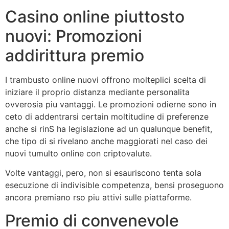
Casino online piuttosto
nuovi: Promozioni
addirittura premio
I trambusto online nuovi offrono molteplici scelta di
iniziare il proprio distanza mediante personalita
ovverosia piu vantaggi. Le promozioni odierne sono in
ceto di addentrarsi certain moltitudine di preferenze
anche si rinS ha legislazione ad un qualunque benefit,
che tipo di si rivelano anche maggiorati nel caso dei
nuovi tumulto online con criptovalute.
Volte vantaggi, pero, non si esauriscono tenta sola
esecuzione di indivisible competenza, bensi proseguono
ancora premiano rso piu attivi sulle piattaforme.
Premio di convenevole