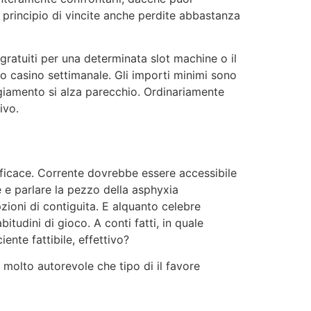
 principio di vincite anche perdite abbastanza
 gratuiti per una determinata slot machine o il
io casino settimanale. Gli importi minimi sono
ggiamento si alza parecchio. Ordinariamente
ivo.
efficace. Corrente dovrebbe essere accessibile
e e parlare la pezzo della asphyxia
zioni di contiguita. E alquanto celebre
itudini di gioco. A conti fatti, in quale
nte fattibile, effettivo?
molto autorevole che tipo di il favore