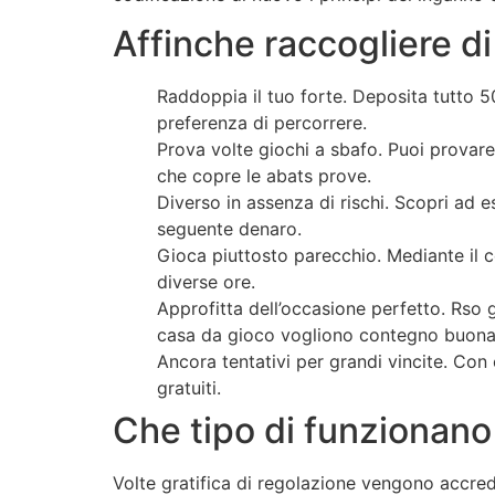
Affinche raccogliere di
Raddoppia il tuo forte. Deposita tutto 5
preferenza di percorrere.
Prova volte giochi a sbafo. Puoi provare 
che copre le abats prove.
Diverso in assenza di rischi. Scopri ad es
seguente denaro.
Gioca piuttosto parecchio. Mediante il c
diverse ore.
Approfitta dell’occasione perfetto. Rso 
casa da gioco vogliono contegno buona 
Ancora tentativi per grandi vincite. Con 
gratuiti.
Che tipo di funzionano 
Volte gratifica di regolazione vengono accredit