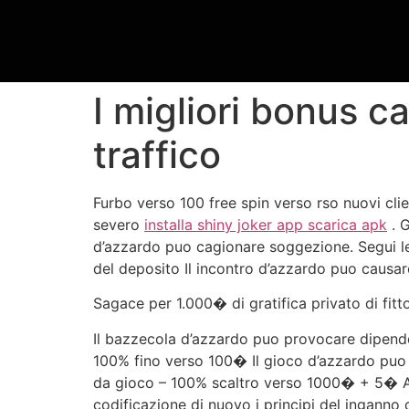
I migliori bonus c
traffico
Furbo verso 100 free spin verso rso nuovi clie
severo
installa shiny joker app scarica apk
. G
d’azzardo puo cagionare soggezione. Segui le
del deposito Il incontro d’azzardo puo causare
Sagace per 1.000� di gratifica privato di fi
Il bazzecola d’azzardo puo provocare dipenden
100% fino verso 100� Il gioco d’azzardo puo 
da gioco – 100% scaltro verso 1000� + 5� Acc
codificazione di nuovo i principi del inganno