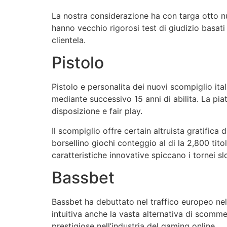
La nostra considerazione ha con targa otto nu
hanno vecchio rigorosi test di giudizio basati 
clientela.
Pistolo
Pistolo e personalita dei nuovi scompiglio ita
mediante successivo 15 anni di abilita. La p
disposizione e fair play.
Il scompiglio offre certain altruista gratifica
borsellino giochi conteggio al di la 2,800 tit
caratteristiche innovative spiccano i tornei s
Bassbet
Bassbet ha debuttato nel traffico europeo n
intuitiva anche la vasta alternativa di scomme
prestigiose nell’industria del gaming online.