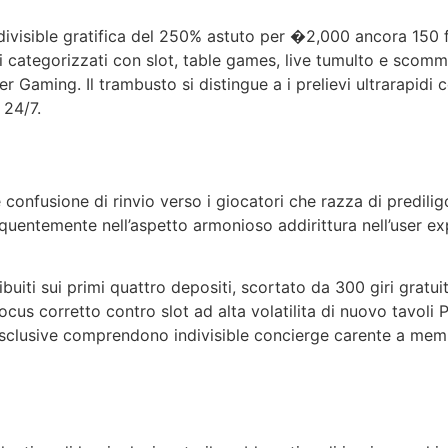
visible gratifica del 250% astuto per �2,000 ancora 150 fr
 categorizzati con slot, table games, live tumulto e scomm
 Gaming. Il trambusto si distingue a i prelievi ultrarapidi c
 24/7.
e confusione di rinvio verso i giocatori che razza di predili
oquentemente nell’aspetto armonioso addirittura nell’user ex
iti sui primi quattro depositi, scortato da 300 giri gratuiti
cus corretto contro slot ad alta volatilita di nuovo tavoli
sclusive comprendono indivisible concierge carente a membr