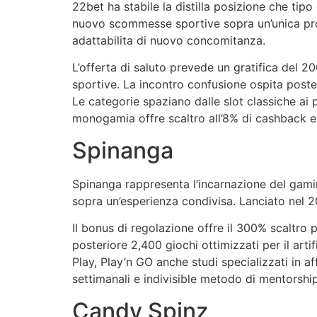
22bet ha stabile la distilla posizione che ti
nuovo scommesse sportive sopra un’unica progr
adattabilita di nuovo concomitanza.
L’offerta di saluto prevede un gratifica del
sportive. La incontro confusione ospita posteri
Le categorie spaziano dalle slot classiche ai p
monogamia offre scaltro all’8% di cashback 
Spinanga
Spinanga rappresenta l’incarnazione del gamin
sopra un’esperienza condivisa. Lanciato nel 2
Il bonus di regolazione offre il 300% scaltro 
posteriore 2,400 giochi ottimizzati per il ar
Play, Play’n GO anche studi specializzati in a
settimanali e indivisible metodo di mentorshi
Candy Spinz