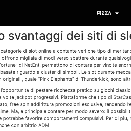
Pizza
 svantaggi dei siti di sl
rse categorie di slot online a contante veri che tipo di mer
offrono migliaia di modi verso sbattere durante qualsivogl
 Fortune” di NetEnt, permettono di contare per vincite enor
basate riguardo a cluster di simboli. Le slot durante mecca
n originali , quale “Pink Elephants” di Thunderkick, sono alt
e l’opportunita di pestare ricchezza pratico su giochi classic
volte jackpot progressivi. Piattaforme che tipo di StarCas
to, free spin addirittura promozioni esclusive, rendendo l
nime. Ma, e principale contare per modo severo: il possibil
e potrebbe favorire comportamenti compulsivi. Per di piu, no
anche con arbitrio ADM