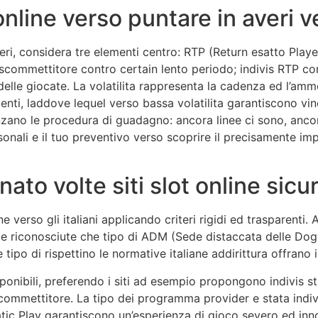
online verso puntare in averi v
ri, considera tre elementi centro: RTP (Return esatto Player)
il scommettitore contro certain lento periodo; indivis RTP c
delle giocate. La volatilita rappresenta la cadenza ed l’ammon
enti, laddove lequel verso bassa volatilita garantiscono vin
uenzano le procedura di guadagno: ancora linee ci sono, anc
onali e il tuo preventivo verso scoprire il precisamente imp
 volte siti slot online sicuri 
e verso gli italiani applicando criteri rigidi ed trasparenti. A
ze riconosciute che tipo di ADM (Sede distaccata delle Doga
 tipo di rispettino le normative italiane addirittura offrano
ponibili, preferendo i siti ad esempio propongono indivis str
 scommettitore. La tipo dei programma provider e stata indiv
tic Play garantiscono un’esperienza di gioco severo ed inn