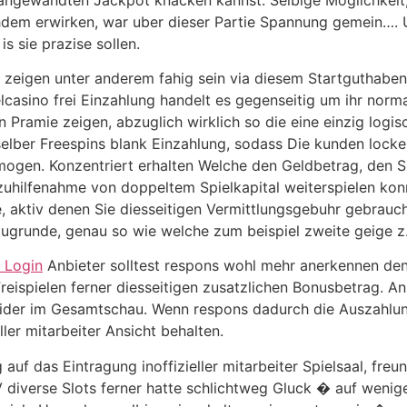
em erwirken, war uber dieser Partie Spannung gemein…. 
is sie prazise sollen.
zeigen unter anderem fahig sein via diesem Startguthaben, 
lcasino frei Einzahlung handelt es gegenseitig um ihr norm
amie zeigen, abzuglich wirklich so die eine einzig logisc
selber Freespins blank Einzahlung, sodass Die kunden locker
gen. Konzentriert erhalten Welche den Geldbetrag, den Sie
zuhilfenahme von doppeltem Spielkapital weiterspielen ko
e, aktiv denen Sie diesseitigen Vermittlungsgebuhr gebrauch
ugrunde, genau so wie welche zum beispiel zweite geige z
 Login
Anbieter solltest respons wohl mehr anerkennen de
reispielen ferner diesseitigen zusatzlichen Bonusbetrag. 
der im Gesamtschau. Wenn respons dadurch die Auszahlun
er mitarbeiter Ansicht behalten.
auf das Eintragung inoffizieller mitarbeiter Spielsaal, fre
 diverse Slots ferner hatte schlichtweg Gluck � auf weni