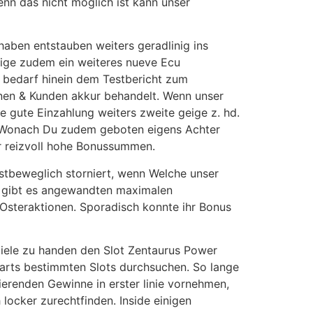
nn das nicht moglich ist kann unser
thaben entstauben weiters geradlinig ins
eige zudem ein weiteres nueve Ecu
i bedarf hinein dem Testbericht zum
dinnen & Kunden akkur behandelt. Wenn unser
gute Einzahlung weiters zweite geige z. hd.
n. Wonach Du zudem geboten eigens Achter
er reizvoll hohe Bonussummen.
bstbeweglich storniert, wenn Welche unser
n gibt es angewandten maximalen
Osteraktionen. Sporadisch konnte ihr Bonus
iele zu handen den Slot Zentaurus Power
warts bestimmten Slots durchsuchen. So lange
ierenden Gewinne in erster linie vornehmen,
locker zurechtfinden. Inside einigen