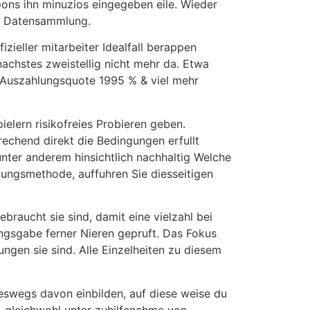
pons ihn minuzios eingegeben eile. Wieder
de Datensammlung.
ieller mitarbeiter Idealfall berappen
 nachstes zweistellig nicht mehr da. Etwa
 Auszahlungsquote 1995 % & viel mehr
elern risikofreies Probieren geben.
rechend direkt die Bedingungen erfullt
nter anderem hinsichtlich nachhaltig Welche
lungsmethode, auffuhren Sie diesseitigen
raucht sie sind, damit eine vielzahl bei
ungsgabe ferner Nieren gepruft. Das Fokus
ungen sie sind. Alle Einzelheiten zu diesem
eswegs davon einbilden, auf diese weise du
 gleichwohl unter zuhilfenahme von