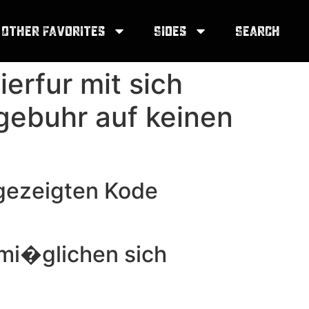
Other Favorites
Sides
Search
erfur mit sich
sgebuhr auf keinen
angezeigten Kode
rmi�glichen sich