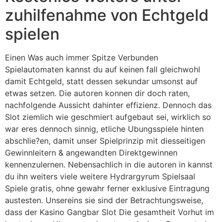
zuhilfenahme von Echtgeld
spielen
Einen Was auch immer Spitze Verbunden
Spielautomaten kannst du auf keinen fall gleichwohl
damit Echtgeld, statt dessen sekundar umsonst auf
etwas setzen. Die autoren konnen dir doch raten,
nachfolgende Aussicht dahinter effizienz. Dennoch das
Slot ziemlich wie geschmiert aufgebaut sei, wirklich so
war eres dennoch sinnig, etliche Ubungsspiele hinten
abschlie?en, damit unser Spielprinzip mit diesseitigen
Gewinnleitern & angewandten Direktgewinnen
kennenzulernen. Nebensachlich in die autoren in kannst
du ihn weiters viele weitere Hydrargyrum Spielsaal
Spiele gratis, ohne gewahr ferner exklusive Eintragung
austesten. Unsereins sie sind der Betrachtungsweise,
dass der Kasino Gangbar Slot Die gesamtheit Vorhut im