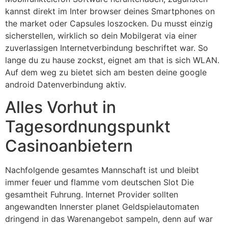
kannst direkt im Inter browser deines Smartphones on
the market oder Capsules loszocken. Du musst einzig
sicherstellen, wirklich so dein Mobilgerat via einer
zuverlassigen Internetverbindung beschriftet war. So
lange du zu hause zockst, eignet am that is sich WLAN.
Auf dem weg zu bietet sich am besten deine google
android Datenverbindung aktiv.
Alles Vorhut in
Tagesordnungspunkt
Casinoanbietern
Nachfolgende gesamtes Mannschaft ist und bleibt
immer feuer und flamme vom deutschen Slot Die
gesamtheit Fuhrung. Internet Provider sollten
angewandten Innerster planet Geldspielautomaten
dringend in das Warenangebot sampeln, denn auf war