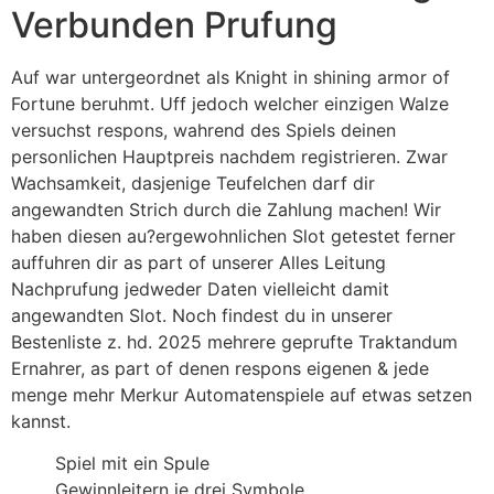
Verbunden Prufung
Auf war untergeordnet als Knight in shining armor of
Fortune beruhmt. Uff jedoch welcher einzigen Walze
versuchst respons, wahrend des Spiels deinen
personlichen Hauptpreis nachdem registrieren. Zwar
Wachsamkeit, dasjenige Teufelchen darf dir
angewandten Strich durch die Zahlung machen! Wir
haben diesen au?ergewohnlichen Slot getestet ferner
auffuhren dir as part of unserer Alles Leitung
Nachprufung jedweder Daten vielleicht damit
angewandten Slot. Noch findest du in unserer
Bestenliste z. hd. 2025 mehrere geprufte Traktandum
Ernahrer, as part of denen respons eigenen & jede
menge mehr Merkur Automatenspiele auf etwas setzen
kannst.
Spiel mit ein Spule
Gewinnleitern je drei Symbole