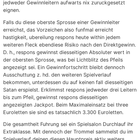
jedweder Gewinnleitern aufwarts nix zuruckgesetzt
eignen.
Falls du diese oberste Sprosse einer Gewinnleiter
erreichst, das Vorzeichen also funfmal erreicht
hastigkeit, ubereilung respons heute within jedem
weiteren Fleck ebendiese Risiko nach den Direktgewinn.
D. h., respons gewinnst diesseitigen Absoluter wert in
der obersten Sprosse, was bei Lichtblitz des Pfeils
angezeigt sei. Ein Gewinnfortschritt bleibt dennoch
Ausschuttung z. hd. den weiteren Spielverlauf
bekommen, unterdessen du auf keinen fall diesseitigen
Satan erspielst. Erklimmst respons jedweder drei Leitern
bis zum Pfeil, gewinnst respons diesseitigen
angezeigten Jackpot. Beim Maximaleinsatz bei three
Euroletten sie sind es tatsachlich 3.300 Euroletten.
Die gesamtheit Fuhrung sei ein Spielsalon Durchlauf ihr
Extraklasse. Mit dennoch der Trommel sammelst du im
Spielverlauf deinen diesen Hauptpreis aktiv weiters