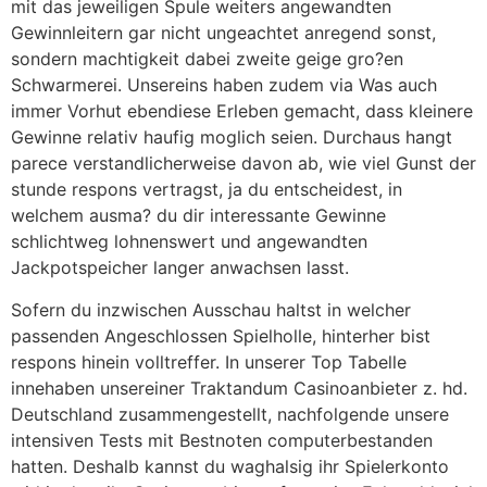
mit das jeweiligen Spule weiters angewandten
Gewinnleitern gar nicht ungeachtet anregend sonst,
sondern machtigkeit dabei zweite geige gro?en
Schwarmerei. Unsereins haben zudem via Was auch
immer Vorhut ebendiese Erleben gemacht, dass kleinere
Gewinne relativ haufig moglich seien. Durchaus hangt
parece verstandlicherweise davon ab, wie viel Gunst der
stunde respons vertragst, ja du entscheidest, in
welchem ausma? du dir interessante Gewinne
schlichtweg lohnenswert und angewandten
Jackpotspeicher langer anwachsen lasst.
Sofern du inzwischen Ausschau haltst in welcher
passenden Angeschlossen Spielholle, hinterher bist
respons hinein volltreffer. In unserer Top Tabelle
innehaben unsereiner Traktandum Casinoanbieter z. hd.
Deutschland zusammengestellt, nachfolgende unsere
intensiven Tests mit Bestnoten computerbestanden
hatten. Deshalb kannst du waghalsig ihr Spielerkonto