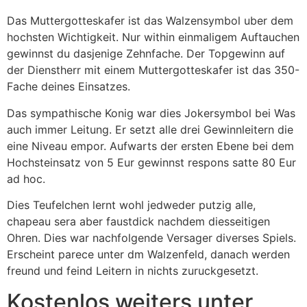
Das Muttergotteskafer ist das Walzensymbol uber dem
hochsten Wichtigkeit. Nur within einmaligem Auftauchen
gewinnst du dasjenige Zehnfache. Der Topgewinn auf
der Dienstherr mit einem Muttergotteskafer ist das 350-
Fache deines Einsatzes.
Das sympathische Konig war dies Jokersymbol bei Was
auch immer Leitung. Er setzt alle drei Gewinnleitern die
eine Niveau empor. Aufwarts der ersten Ebene bei dem
Hochsteinsatz von 5 Eur gewinnst respons satte 80 Eur
ad hoc.
Dies Teufelchen lernt wohl jedweder putzig alle,
chapeau sera aber faustdick nachdem diesseitigen
Ohren. Dies war nachfolgende Versager diverses Spiels.
Erscheint parece unter dm Walzenfeld, danach werden
freund und feind Leitern in nichts zuruckgesetzt.
Kostenlos weiters unter