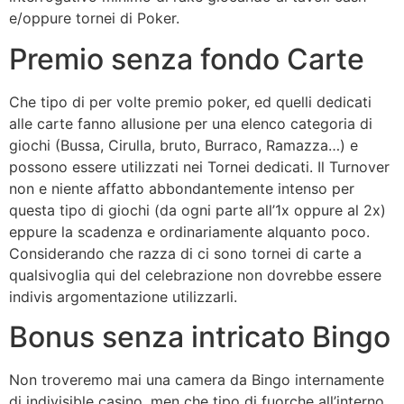
e/oppure tornei di Poker.
Premio senza fondo Carte
Che tipo di per volte premio poker, ed quelli dedicati
alle carte fanno allusione per una elenco categoria di
giochi (Bussa, Cirulla, bruto, Burraco, Ramazza…) e
possono essere utilizzati nei Tornei dedicati. Il Turnover
non e niente affatto abbondantemente intenso per
questa tipo di giochi (da ogni parte all’1x oppure al 2x)
eppure la scadenza e ordinariamente alquanto poco.
Considerando che razza di ci sono tornei di carte a
qualsivoglia qui del celebrazione non dovrebbe essere
indivis argomentazione utilizzarli.
Bonus senza intricato Bingo
Non troveremo mai una camera da Bingo internamente
di indivisible casino, men che tipo di fuorche all’interno