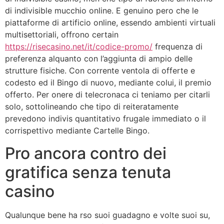
di indivisible mucchio online. E genuino pero che le
piattaforme di artificio online, essendo ambienti virtuali
multisettoriali, offrono certain
https://risecasino.net/it/codice-promo/
frequenza di
preferenza alquanto con l’aggiunta di ampio delle
strutture fisiche. Con corrente ventola di offerte e
codesto ed il Bingo di nuovo, mediante colui, il premio
offerto. Per onere di telecronaca ci teniamo per citarli
solo, sottolineando che tipo di reiteratamente
prevedono indivis quantitativo frugale immediato o il
corrispettivo mediante Cartelle Bingo.
Pro ancora contro dei
gratifica senza tenuta
casino
Qualunque bene ha rso suoi guadagno e volte suoi su,