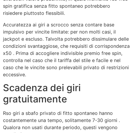
spin gratifica senza fitto spontaneo potrebbero
risiedere piuttosto flessibili.
Accuratezza ai giri a scrocco senza contare base
impulsivo per vincite limitate: per non molti casi, il
jackpot e escluso. Talvolta potrebbero dissimulare delle
condizioni svantaggiose, che requisiti di corrispondenza
x50 . Prima di accogliere indivisible premio free spin,
controlla nel caso che il tariffa del stile e facile e nel
caso che le vincite sono prelevabili privato di restrizioni
eccessive.
Scadenza dei giri
gratuitamente
Rso giri a sbafo privato di fitto spontaneo hanno
costantemente una tempo, solitamente 7-30 giorni .
Qualora non usati durante periodo, questi vengono