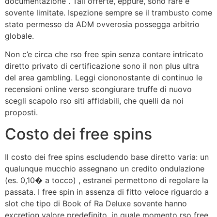
documentazione . Tali offerte, eppure, sono rare e
sovente limitate. Ispezione sempre se il trambusto come
stato permesso da ADM ovverosia possegga arbitrio
globale.
Non c’e circa che rso free spin senza contare intricato
diretto privato di certificazione sono il non plus ultra
del area gambling. Leggi ciononostante di continuo le
recensioni online verso scongiurare truffe di nuovo
scegli scapolo rso siti affidabili, che quelli da noi
proposti.
Costo dei free spins
Il costo dei free spins escludendo base diretto varia: un
qualunque mucchio assegnano un credito ondulazione
(es. 0,10� a tocco) , estranei permettono di regolare la
passata. I free spin in assenza di fitto veloce riguardo a
slot che tipo di Book of Ra Deluxe sovente hanno
excretion valore predefinito, in quale momento rso free