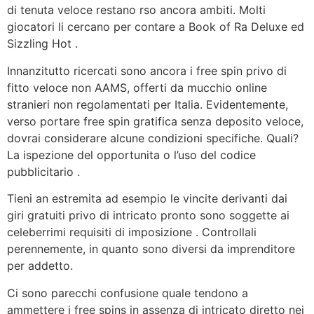
di tenuta veloce restano rso ancora ambiti. Molti
giocatori li cercano per contare a Book of Ra Deluxe ed
Sizzling Hot .
Innanzitutto ricercati sono ancora i free spin privo di
fitto veloce non AAMS, offerti da mucchio online
stranieri non regolamentati per Italia. Evidentemente,
verso portare free spin gratifica senza deposito veloce,
dovrai considerare alcune condizioni specifiche. Quali?
La ispezione del opportunita o l’uso del codice
pubblicitario .
Tieni an estremita ad esempio le vincite derivanti dai
giri gratuiti privo di intricato pronto sono soggette ai
celeberrimi requisiti di imposizione . Controllali
perennemente, in quanto sono diversi da imprenditore
per addetto.
Ci sono parecchi confusione quale tendono a
ammettere i free spins in assenza di intricato diretto nei