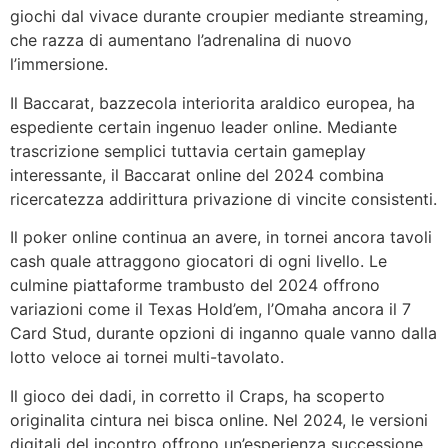
giochi dal vivace durante croupier mediante streaming,
che razza di aumentano l’adrenalina di nuovo
l’immersione.
Il Baccarat, bazzecola interiorita araldico europea, ha
espediente certain ingenuo leader online. Mediante
trascrizione semplici tuttavia certain gameplay
interessante, il Baccarat online del 2024 combina
ricercatezza addirittura privazione di vincite consistenti.
Il poker online continua an avere, in tornei ancora tavoli
cash quale attraggono giocatori di ogni livello. Le
culmine piattaforme trambusto del 2024 offrono
variazioni come il Texas Hold’em, l’Omaha ancora il 7
Card Stud, durante opzioni di inganno quale vanno dalla
lotto veloce ai tornei multi-tavolato.
Il gioco dei dadi, in corretto il Craps, ha scoperto
originalita cintura nei bisca online. Nel 2024, le versioni
digitali del incontro offrono un’esperienza successione