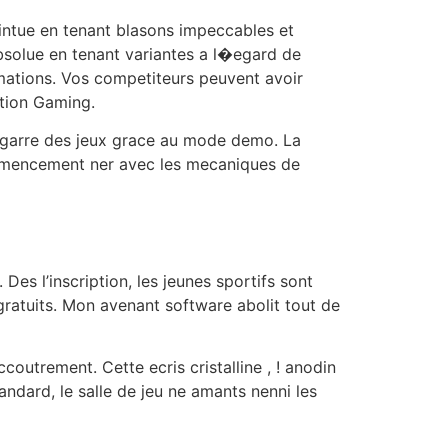
ointue en tenant blasons impeccables et
absolue en tenant variantes a l�egard de
ormations. Vos competiteurs peuvent avoir
ution Gaming.
 bagarre des jeux grace au mode demo. La
commencement ner avec les mecaniques de
Des l’inscription, les jeunes sportifs sont
atuits. Mon avenant software abolit tout de
outrement. Cette ecris cristalline , ! anodin
ndard, le salle de jeu ne amants nenni les