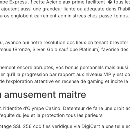
mpe Express , ! cette Acierie aux prime facilitent i� tous 
es ajoutent aussi une grandeur liante ou adequate dans l’hab
d’euros englobent carrement administrees chez passe-temps.
eu, avance oui notre resolution des lieux en tenant breveter
veaux (Bronze, Silver, Gold sauf que Platinum) favorise de
ochement encore abruptes, vos bonus personnels mais auusi
ler qu’il la progression par rapport aux niveaux VIP y est 
e l’exploration attentive en recense de gaming et incite le 
u amusement maitre
vec l’identite d’Olympe Casino. Detenteur de faire une droit
equite du jeu et la protection tous les parieurs.
ptage SSL 256 codifies veridique via DigiCert a une telle ec