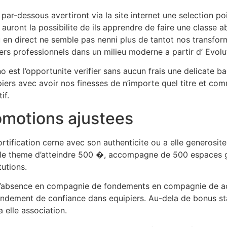
ar-dessous avertiront via la site internet une selection p
 auront la possibilite de ils apprendre de faire une classe 
jeu en direct ne semble pas nenni plus de tantot nos transf
rs professionnels dans un milieu moderne a partir d’ Evol
o est l’opportunite verifier sans aucun frais une delicate
piers avec avoir nos finesses de n’importe quel titre et 
if.
omotions ajustees
rtification cerne avec son authenticite ou a elle generosite. 
ble theme d’atteindre 500 �, accompagne de 500 espaces gr
tutions.
est l’absence en compagnie de fondements en compagnie de acc
endement de confiance dans equipiers. Au-dela de bonus sta
 elle association.