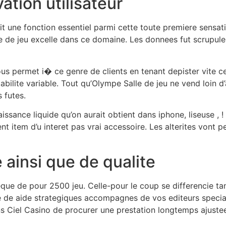
ation utilisateur
it une fonction essentiel parmi cette toute premiere sensati
e de jeu excelle dans ce domaine. Les donnees fut scrupul
vous permet i� ce genre de clients en tenant depister vite c
tabilite variable. Tout qu’Olympe Salle de jeu ne vend loin d
 futes.
ssance liquide qu’on aurait obtient dans iphone, liseuse , ! o
t item d’u interet pas vrai accessoire. Les alterites vont p
 ainsi que de qualite
e de pour 2500 jeu. Celle-pour le coup se differencie tant
de aide strategiques accompagnes de vos editeurs speciali
s Ciel Casino de procurer une prestation longtemps ajustee