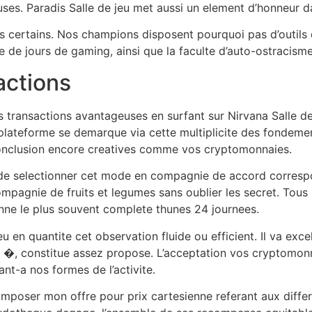
ses. Paradis Salle de jeu met aussi un element d’honneur da
certains. Nos champions disposent pourquoi pas d’outils qu
de jours de gaming, ainsi que la faculte d’auto-ostracisme
actions
ransactions avantageuses en surfant sur Nirvana Salle de 
a plateforme se demarque via cette multiplicite des fondeme
 conclusion encore creatives comme vos cryptomonnaies.
de selectionner cet mode en compagnie de accord correspon
mpagnie de fruits et legumes sans oublier les secret. Tous
nne le plus souvent complete thunes 24 journees.
eu en quantite cet observation fluide ou efficient. Il va e
�, constitue assez propose. L’acceptation vos cryptomonna
nt-a nos formes de l’activite.
composer mon offre pour prix cartesienne referant aux diff