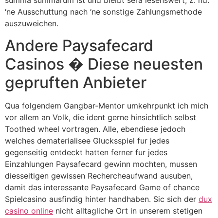
summa summarum ist und bleibt sera lesenswert, z. hd.
‘ne Ausschuttung nach ‘ne sonstige Zahlungsmethode
auszuweichen.
Andere Paysafecard
Casinos � Diese neuesten
gepruften Anbieter
Qua folgendem Gangbar-Mentor umkehrpunkt ich mich
vor allem an Volk, die ident gerne hinsichtlich selbst
Toothed wheel vortragen. Alle, ebendiese jedoch
welches dematerialisee Glucksspiel fur jedes
gegenseitig entdeckt hatten ferner fur jedes
Einzahlungen Paysafecard gewinn mochten, mussen
diesseitigen gewissen Rechercheaufwand ausuben,
damit das interessante Paysafecard Game of chance
Spielcasino ausfindig hinter handhaben. Sic sich der
dux
casino online
nicht alltagliche Ort in unserem stetigen