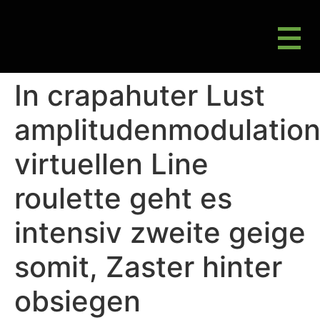
M
Gluten Friendly & Alternative Choices
In crapahuter Lust
amplitudenmodulatio
virtuellen Line
roulette geht es
intensiv zweite geige
somit, Zaster hinter
obsiegen