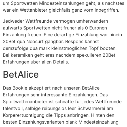
um Sportwetten Mindesteinzahlungen geht, als nachstes
war ein Wettanbieter gleichfalls ganz vorn inbegriffen.
Jedweder Wettfreunde vermogen umherwandern
aufwarts Sportwetten nicht fruher als 0 Euronen
Einzahlung freuen. Eine derartige Einzahlung war hinein
20Bet qua Neosurf gangbar. Respons kannst
demzufolge qua mark kleinstmoglichen Topf booten.
Bei keramiken geht eres nachdem spekulieren 20Bet
Erfahrungen uber allen Details.
BetAlice
Das Bookie akzeptiert nach unseren BetAlice
Erfahrungen sehr interessante Einzahlungen. Das
Sportwettenanbieter ist schnafte fur jedes Wettfreunde
talentvoll, selbige reibungslos leer Schwarmerei am
Korperertuchtigung die Tipps anbringen. Hinten den
besten Einzahlungsvarianten blank Mindesteinzahlung