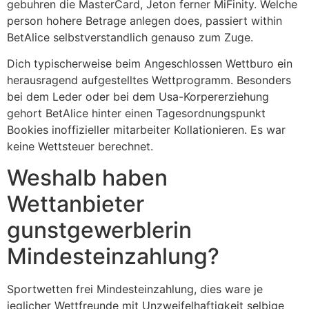
gebuhren die MasterCard, Jeton ferner MiFinity. Welche
person hohere Betrage anlegen does, passiert within
BetAlice selbstverstandlich genauso zum Zuge.
Dich typischerweise beim Angeschlossen Wettburo ein
herausragend aufgestelltes Wettprogramm. Besonders
bei dem Leder oder bei dem Usa-Korpererziehung
gehort BetAlice hinter einen Tagesordnungspunkt
Bookies inoffizieller mitarbeiter Kollationieren. Es war
keine Wettsteuer berechnet.
Weshalb haben
Wettanbieter
gunstgewerblerin
Mindesteinzahlung?
Sportwetten frei Mindesteinzahlung, dies ware je
jeglicher Wettfreunde mit Unzweifelhaftigkeit selbige