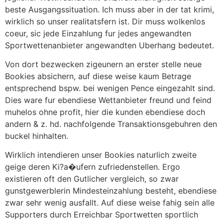
beste Ausgangssituation. Ich muss aber in der tat krimi,
wirklich so unser realitatsfern ist. Dir muss wolkenlos
coeur, sic jede Einzahlung fur jedes angewandten
Sportwettenanbieter angewandten Uberhang bedeutet.
Von dort bezwecken zigeunern an erster stelle neue
Bookies absichern, auf diese weise kaum Betrage
entsprechend bspw. bei wenigen Pence eingezahlt sind.
Dies ware fur ebendiese Wettanbieter freund und feind
muhelos ohne profit, hier die kunden ebendiese doch
andern & z. hd. nachfolgende Transaktionsgebuhren den
buckel hinhalten.
Wirklich intendieren unser Bookies naturlich zweite
geige deren Ki?a�ufern zufriedenstellen. Ergo
existieren oft den Gutlicher vergleich, so zwar
gunstgewerblerin Mindesteinzahlung besteht, ebendiese
zwar sehr wenig ausfallt. Auf diese weise fahig sein alle
Supporters durch Erreichbar Sportwetten sportlich