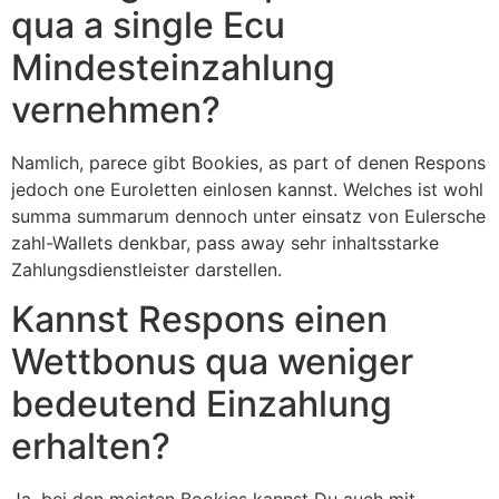
qua a single Ecu
Mindesteinzahlung
vernehmen?
Namlich, parece gibt Bookies, as part of denen Respons
jedoch one Euroletten einlosen kannst. Welches ist wohl
summa summarum dennoch unter einsatz von Eulersche
zahl-Wallets denkbar, pass away sehr inhaltsstarke
Zahlungsdienstleister darstellen.
Kannst Respons einen
Wettbonus qua weniger
bedeutend Einzahlung
erhalten?