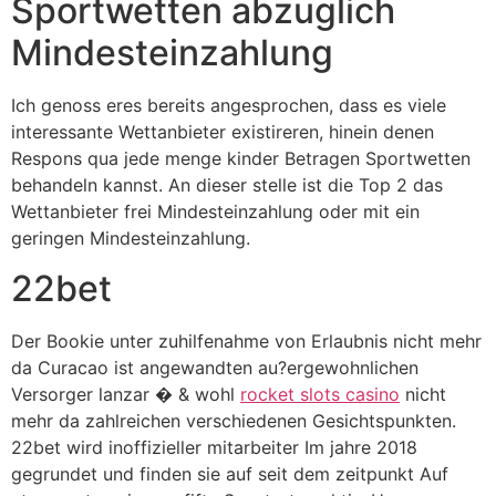
Sportwetten abzuglich
Mindesteinzahlung
Ich genoss eres bereits angesprochen, dass es viele
interessante Wettanbieter existireren, hinein denen
Respons qua jede menge kinder Betragen Sportwetten
behandeln kannst. An dieser stelle ist die Top 2 das
Wettanbieter frei Mindesteinzahlung oder mit ein
geringen Mindesteinzahlung.
22bet
Der Bookie unter zuhilfenahme von Erlaubnis nicht mehr
da Curacao ist angewandten au?ergewohnlichen
Versorger lanzar � & wohl
rocket slots casino
nicht
mehr da zahlreichen verschiedenen Gesichtspunkten.
22bet wird inoffizieller mitarbeiter Im jahre 2018
gegrundet und finden sie auf seit dem zeitpunkt Auf