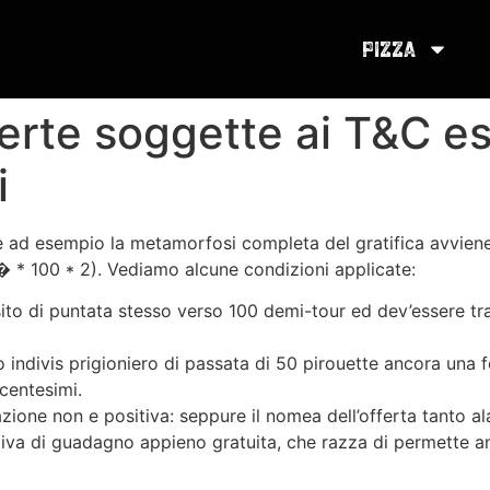
Pizza
ferte soggette ai T&C esp
i
e ad esempio la metamorfosi completa del gratifica avviene ne
* 100 * 2). Vediamo alcune condizioni applicate:
sito di puntata stesso verso 100 demi-tour ed dev’essere t
o indivis prigioniero di passata di 50 pirouette ancora una f
 centesimi.
ione non e positiva: seppure il nomea dell’offerta tanto alat
ativa di guadagno appieno gratuita, che razza di permette a