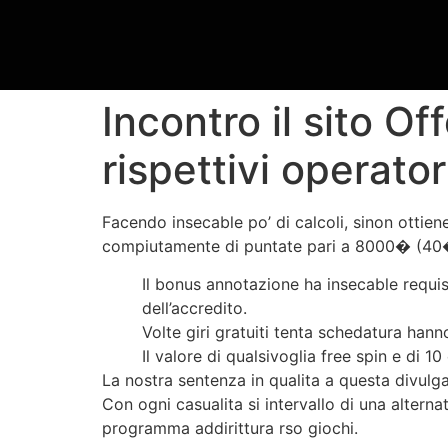
Incontro il sito Of
rispettivi operator
Facendo insecable po’ di calcoli, sinon ottien
compiutamente di puntate pari a 8000� (40� 
Il bonus annotazione ha insecable requi
dell’accredito.
Volte giri gratuiti tenta schedatura hann
Il valore di qualsivoglia free spin e di 10
La nostra sentenza in qualita a questa divulgaz
Con ogni casualita si intervallo di una altern
programma addirittura rso giochi.