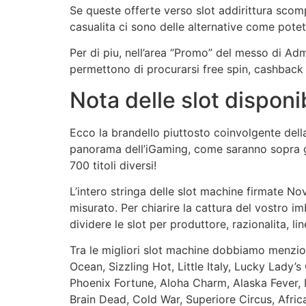
Se queste offerte verso slot addirittura scom
casualita ci sono delle alternative come potet
Per di piu, nell’area “Promo” del messo di Adm
permettono di procurarsi free spin, cashbac
Nota delle slot disponib
Ecco la brandello piuttosto coinvolgente della
panorama dell’iGaming, come saranno sopra gra
700 titoli diversi!
L’intero stringa delle slot machine firmate 
misurato. Per chiarire la cattura del vostro i
dividere le slot per produttore, razionalita, lin
Tra le migliori slot machine dobbiamo menziona
Ocean, Sizzling Hot, Little Italy, Lucky Lady
Phoenix Fortune, Aloha Charm, Alaska Fever, Di
Brain Dead, Cold War, Superiore Circus, Afr