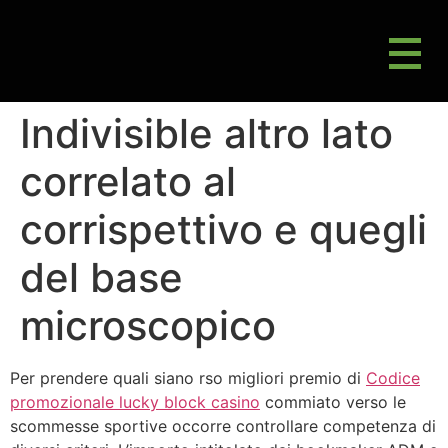
M
Gluten Friendly & Alternative Choices
Indivisible altro lato
correlato al
corrispettivo e quegli
del base
microscopico
Per prendere quali siano rso migliori premio di
Codice
promozionale lucky block casino
commiato verso le
scommesse sportive occorre controllare competenza di