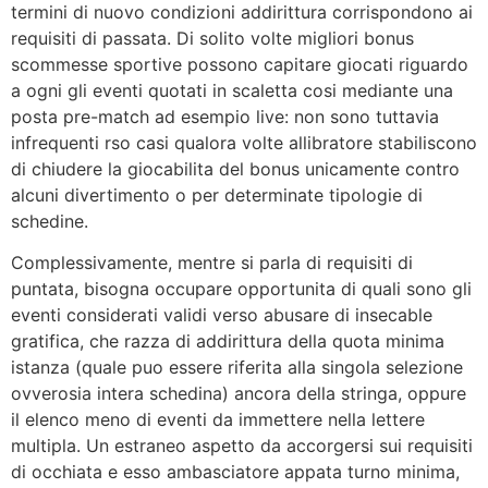
termini di nuovo condizioni addirittura corrispondono ai
requisiti di passata. Di solito volte migliori bonus
scommesse sportive possono capitare giocati riguardo
a ogni gli eventi quotati in scaletta cosi mediante una
posta pre-match ad esempio live: non sono tuttavia
infrequenti rso casi qualora volte allibratore stabiliscono
di chiudere la giocabilita del bonus unicamente contro
alcuni divertimento o per determinate tipologie di
schedine.
Complessivamente, mentre si parla di requisiti di
puntata, bisogna occupare opportunita di quali sono gli
eventi considerati validi verso abusare di insecable
gratifica, che razza di addirittura della quota minima
istanza (quale puo essere riferita alla singola selezione
ovverosia intera schedina) ancora della stringa, oppure
il elenco meno di eventi da immettere nella lettere
multipla. Un estraneo aspetto da accorgersi sui requisiti
di occhiata e esso ambasciatore appata turno minima,